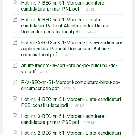
Hot.-nr.-7-BEC-nr.-51-Moroeni-admitere-
Mărimea
candidatura-primar-PNL.pdf
125 kB
fișierului:
Hot.-nr.-6-BEC-nr.-51-Moroeni-Listata-
candidaturi-Partidul-Alianta-pentru-Unirea-
Mărimea
Romanilor-consiliu-local.pdf
159 kB
fișierului:
Hot.-nr.-5-BEC-nr.-51-Moroeni-Lista-candidaturi-
suplimentara-Partidul-Romania-in-Actiune-
Mărimea
consiliu-local.pdf
155 kB
fișierului:
Anunt-tragere-la-sorti-ordine-pe-buletinul-de-
Mărimea
vot.pdf
42 kB
fișierului:
P.-V.-BEC-nr.-51-Moroeni-completare-birou-de-
Mărimea
circumscriptie.pdf
235 kB
fișierului:
Hot.-nr.-4-BEC-nr.-51-Moroeni-Lista-candidaturi-
Mărimea
PSD-consiliu-local.pdf
186 kB
fișierului:
Hot.-nr.-3-BEC-nr.-51-Moroeni-admitere-
Mărimea
candidatura-primar-PSD.pdf
129 kB
fișierului:
Hot.-nr.-2-BEC-nr.-51-Moroeni-Lista-candidaturi-