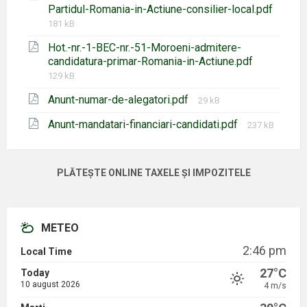
Partidul-Romania-in-Actiune-consilier-local.pdf
Mărimea
181 kB
fișierului:
Hot.-nr.-1-BEC-nr.-51-Moroeni-admitere-
Mărimea
candidatura-primar-Romania-in-Actiune.pdf
fișierului:
129 kB
Mărimea
Anunt-numar-de-alegatori.pdf
29 kB
fișierului:
Mărimea
Anunt-mandatari-financiari-candidati.pdf
237 kB
fișierului:
PLĂTEȘTE ONLINE TAXELE ȘI IMPOZITELE
METEO
2:46 pm
Local Time
27°C
Today
10 august 2026
4 m/s