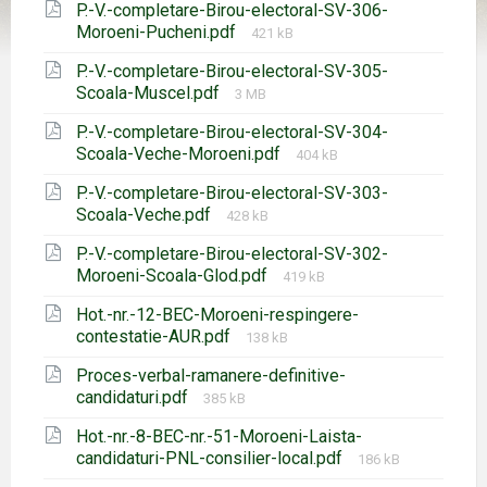
P.-V.-completare-Birou-electoral-SV-306-
Mărimea
Moroeni-Pucheni.pdf
421 kB
fișierului:
P.-V.-completare-Birou-electoral-SV-305-
Mărimea
Scoala-Muscel.pdf
3 MB
fișierului:
P.-V.-completare-Birou-electoral-SV-304-
Mărimea
Scoala-Veche-Moroeni.pdf
404 kB
fișierului:
P.-V.-completare-Birou-electoral-SV-303-
Mărimea
Scoala-Veche.pdf
428 kB
fișierului:
P.-V.-completare-Birou-electoral-SV-302-
Mărimea
Moroeni-Scoala-Glod.pdf
419 kB
fișierului:
Hot.-nr.-12-BEC-Moroeni-respingere-
Mărimea
contestatie-AUR.pdf
138 kB
fișierului:
Proces-verbal-ramanere-definitive-
Mărimea
candidaturi.pdf
385 kB
fișierului:
Hot.-nr.-8-BEC-nr.-51-Moroeni-Laista-
Mărimea
candidaturi-PNL-consilier-local.pdf
186 kB
fișierului: