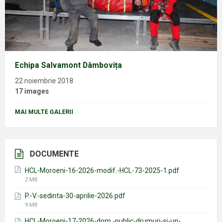
Echipa Salvamont Dâmbovița
22 noiembrie 2018
17 images
MAI MULTE GALERII
DOCUMENTE
HCL-Moroeni-16-2026-modif.-HCL-73-2025-1.pdf
File
2 MB
size:
P.-V.-sedinta-30-aprilie-2026.pdf
File
9 MB
size:
HCL-Moroeni-17-2026-dom.-public-drumuri-si-un-