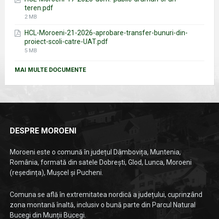
teren.pdf
File
2 MB
size:
HCL-Moroeni-21-2026-aprobare-transfer-bunuri-din-
proiect-scoli-catre-UAT.pdf
File
5 MB
size:
MAI MULTE DOCUMENTE
DESPRE MOROENI
Moroeni este o comună în județul Dâmbovița, Muntenia,
România, formată din satele Dobrești, Glod, Lunca, Moroeni
(reședința), Mușcel și Pucheni.
Comuna se află în extremitatea nordică a județului, cuprinzând
zona montană înaltă, inclusiv o bună parte din Parcul Natural
Bucegi din Munții Bucegi.