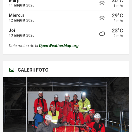
30°C
Marți
11 august 2026
1 m/s
29°C
Miercuri
12 august 2026
3 m/s
23°C
Joi
13 august 2026
2 m/s
Date meteo de la
OpenWeatherMap.org
GALERII FOTO