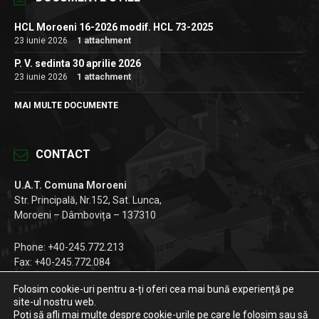
HCL Moroeni 16-2026 modif. HCL 73-2025
23 iunie 2026
1 attachment
P. V. sedinta 30 aprilie 2026
23 iunie 2026
1 attachment
MAI MULTE DOCUMENTE
CONTACT
U.A.T. Comuna Moroeni
Str. Principală, Nr.152, Sat. Lunca,
Moroeni – Dâmbovița – 137310
Phone: +40-245.772.213
Fax: +40-245.772.084
Email:
registratura@primariamoroeni.ro
Folosim cookie-uri pentru a-ți oferi cea mai bună experiență pe
site-ul nostru web.
Facebook
Instagram
LinkedIn
Poți să afli mai multe despre cookie-urile pe care le folosim sau să