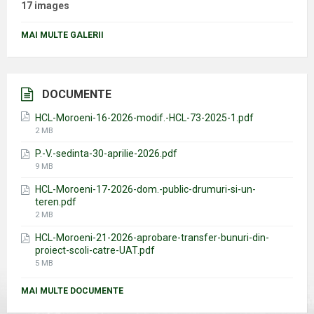
17 images
MAI MULTE GALERII
DOCUMENTE
HCL-Moroeni-16-2026-modif.-HCL-73-2025-1.pdf
File
2 MB
size:
P.-V.-sedinta-30-aprilie-2026.pdf
File
9 MB
size:
HCL-Moroeni-17-2026-dom.-public-drumuri-si-un-
teren.pdf
File
2 MB
size:
HCL-Moroeni-21-2026-aprobare-transfer-bunuri-din-
proiect-scoli-catre-UAT.pdf
File
5 MB
size:
MAI MULTE DOCUMENTE