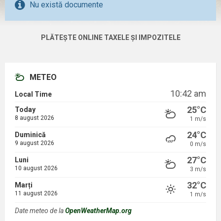
Nu există documente
PLĂTEȘTE ONLINE TAXELE ȘI IMPOZITELE
METEO
10:42 am
Local Time
25°C
Today
8 august 2026
1 m/s
24°C
Duminică
9 august 2026
0 m/s
27°C
Luni
10 august 2026
3 m/s
32°C
Marți
11 august 2026
1 m/s
Date meteo de la
OpenWeatherMap.org