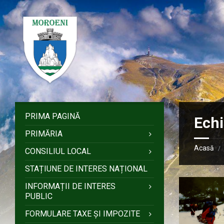
Sari
Salt
Salt
Salt
la
la
la
la
conținut
bara
bara
subsol
laterală
laterală
stângă
dreaptă
PRIMA PAGINĂ
Ech
PRIMĂRIA
Acasă
/
CONSILIUL LOCAL
STAȚIUNE DE INTERES NAȚIONAL
INFORMAȚII DE INTERES
PUBLIC
FORMULARE TAXE ȘI IMPOZITE