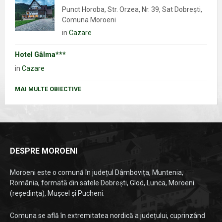
Punct Horoba, Str. Orzea, Nr. 39, Sat Dobrești,
Comuna Moroeni
in
Cazare
Hotel Gâlma***
in
Cazare
MAI MULTE OBIECTIVE
DESPRE MOROENI
Moroeni este o comună în județul Dâmbovița, Muntenia,
România, formată din satele Dobrești, Glod, Lunca, Moroeni
(reședința), Mușcel și Pucheni.
Comuna se află în extremitatea nordică a județului, cuprinzând