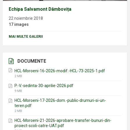
Echipa Salvamont Dâmbovița
22 noiembrie 2018
17 images
MAI MULTE GALERII
DOCUMENTE
HCL-Moroeni-16-2026-modif.-HCL-73-2025-1.pdf
File
2 MB
size:
P.-V.-sedinta-30-aprilie-2026.pdf
File
9 MB
size:
HCL-Moroeni-17-2026-dom.-public-drumuri-si-un-
teren.pdf
File
2 MB
size:
HCL-Moroeni-21-2026-aprobare-transfer-bunuri-din-
proiect-scoli-catre-UAT.pdf