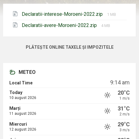
Mărimea
Declaratii-interese-Moroeni-2022.zip
1 MB
fișierului:
Mărimea
Declaratii-avere-Moroeni-2022.zip
4 MB
fișierului:
PLĂTEȘTE ONLINE TAXELE ȘI IMPOZITELE
METEO
9:14 am
Local Time
20°C
Today
10 august 2026
1 m/s
31°C
Marți
11 august 2026
2 m/s
29°C
Miercuri
12 august 2026
3 m/s