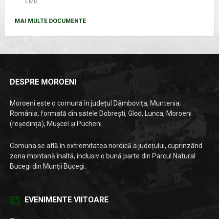
File
5 MB
size:
MAI MULTE DOCUMENTE
DESPRE MOROENI
Moroeni este o comună în județul Dâmbovița, Muntenia,
România, formată din satele Dobrești, Glod, Lunca, Moroeni
(reședința), Mușcel și Pucheni.
Comuna se află în extremitatea nordică a județului, cuprinzând
zona montană înaltă, inclusiv o bună parte din Parcul Natural
Bucegi din Munții Bucegi.
EVENIMENTE VIITOARE