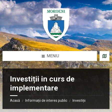
Sari
Salt
Salt
la
la
la
conținut
bara
subsol
laterală
stângă
MENIU
Investiții in curs de
implementare
Acasă
Informații de interes public
Investiții
/
/