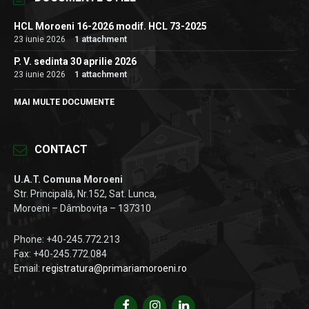
HCL Moroeni 16-2026 modif. HCL 73-2025
23 iunie 2026
1 attachment
P. V. sedinta 30 aprilie 2026
23 iunie 2026
1 attachment
MAI MULTE DOCUMENTE
CONTACT
U.A.T. Comuna Moroeni
Str. Principală, Nr.152, Sat. Lunca,
Moroeni – Dâmbovița – 137310
Phone: +40-245.772.213
Fax: +40-245.772.084
Email:
registratura@primariamoroeni.ro
Facebook
Instagram
LinkedIn