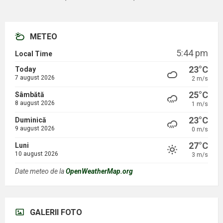
METEO
5:44 pm
Local Time
23°C
Today
7 august 2026
2 m/s
25°C
Sâmbătă
8 august 2026
1 m/s
23°C
Duminică
9 august 2026
0 m/s
27°C
Luni
10 august 2026
3 m/s
Date meteo de la
OpenWeatherMap.org
GALERII FOTO