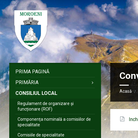
Sari
Salt
Salt
Salt
la
la
la
la
conținut
bara
bara
subsol
laterală
laterală
stângă
dreaptă
PRIMA PAGINĂ
Con
PRIMĂRIA
Acasă
/
CONSILIUL LOCAL
Regulament de organizare și
funcționare (ROF)
Inch
Componența nominală a comisiilor de
specialitate
Comisiile de specialitate