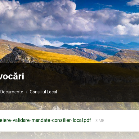
vocări
Documente
Consiliul Local
/
Mărimea
eiere-validare-mandate-consilier-local.pdf
3 MB
fișierului: