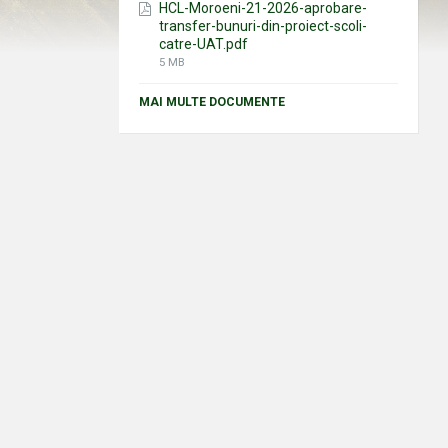
HCL-Moroeni-21-2026-aprobare-
transfer-bunuri-din-proiect-scoli-
catre-UAT.pdf
File
5 MB
size:
MAI MULTE DOCUMENTE