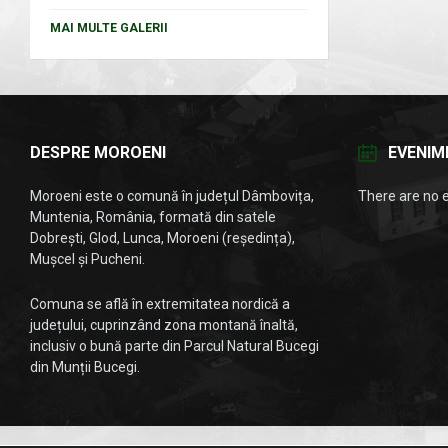
MAI MULTE GALERII
DESPRE MOROENI
EVENIM
Moroeni este o comună în județul Dâmbovița,
There are no 
Muntenia, România, formată din satele
Dobrești, Glod, Lunca, Moroeni (reședința),
Mușcel și Pucheni.
Comuna se află în extremitatea nordică a
județului, cuprinzând zona montană înaltă,
inclusiv o bună parte din Parcul Natural Bucegi
din Munții Bucegi.