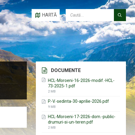
CAUTĂ:
HARTĂ
DOCUMENTE
HCL-Moroeni-16-2026-modif.-HCL-
73-2025-1.pdf
File
2 MB
size:
P.-V.-sedinta-30-aprilie-2026.pdf
File
9 MB
size:
HCL-Moroeni-17-2026-dom.-public-
drumuri-si-un-teren.pdf
File
2 MB
size: