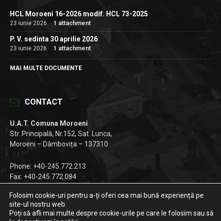
HCL Moroeni 16-2026 modif. HCL 73-2025
23 iunie 2026
1 attachment
P. V. sedinta 30 aprilie 2026
23 iunie 2026
1 attachment
MAI MULTE DOCUMENTE
CONTACT
U.A.T. Comuna Moroeni
Str. Principală, Nr.152, Sat. Lunca,
Moroeni – Dâmbovița – 137310
Phone: +40-245.772.213
Fax: +40-245.772.084
Email:
registratura@primariamoroeni.ro
Folosim cookie-uri pentru a-ți oferi cea mai bună experiență pe
site-ul nostru web.
Facebook
Instagram
LinkedIn
Poți să afli mai multe despre cookie-urile pe care le folosim sau să