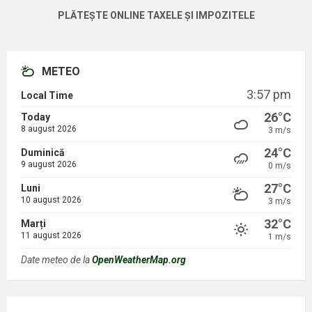
PLĂTEȘTE ONLINE TAXELE ȘI IMPOZITELE
METEO
3:57 pm
Local Time
26°C
Today
8 august 2026
3 m/s
24°C
Duminică
9 august 2026
0 m/s
27°C
Luni
10 august 2026
3 m/s
32°C
Marți
11 august 2026
1 m/s
Date meteo de la
OpenWeatherMap.org