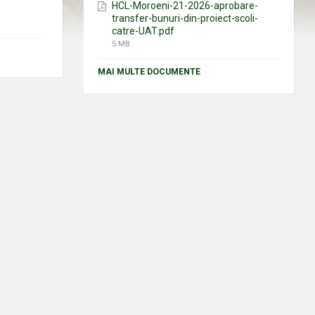
HCL-Moroeni-21-2026-aprobare-
transfer-bunuri-din-proiect-scoli-
catre-UAT.pdf
File
5 MB
size:
MAI MULTE DOCUMENTE