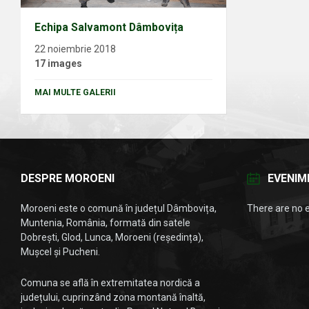
Echipa Salvamont Dâmbovița
22 noiembrie 2018
17 images
MAI MULTE GALERII
DESPRE MOROENI
EVENIM
Moroeni este o comună în județul Dâmbovița,
There are no 
Muntenia, România, formată din satele
Dobrești, Glod, Lunca, Moroeni (reședința),
Mușcel și Pucheni.
Comuna se află în extremitatea nordică a
județului, cuprinzând zona montană înaltă,