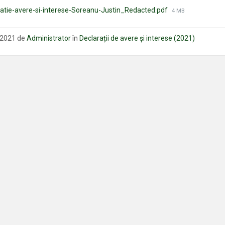
Mărimea
ratie-avere-si-interese-Soreanu-Justin_Redacted.pdf
4 MB
fișierului:
e 2021
de
Administrator
în
Declarații de avere și interese (2021)