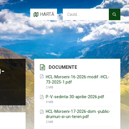
CAUTĂ:
HARTĂ
DOCUMENTE
u-
HCL-Moroeni-16-2026-modif.-HCL-
73-2025-1.pdf
File
2 MB
size:
P.-V.-sedinta-30-aprilie-2026.pdf
File
9 MB
size:
HCL-Moroeni-17-2026-dom.-public-
drumuri-si-un-teren.pdf
File
2 MB
size: