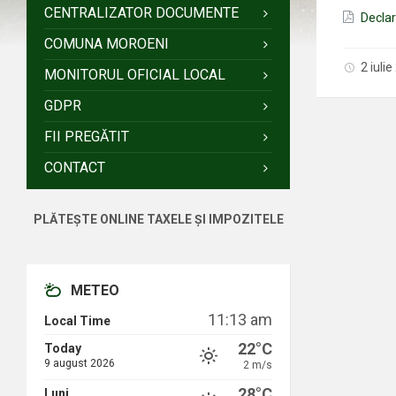
CENTRALIZATOR DOCUMENTE
Decla
COMUNA MOROENI
2 iuli
MONITORUL OFICIAL LOCAL
GDPR
FII PREGĂTIT
CONTACT
PLĂTEȘTE ONLINE TAXELE ȘI IMPOZITELE
METEO
11:13 am
Local Time
22°C
Today
9 august 2026
2 m/s
28°C
Luni