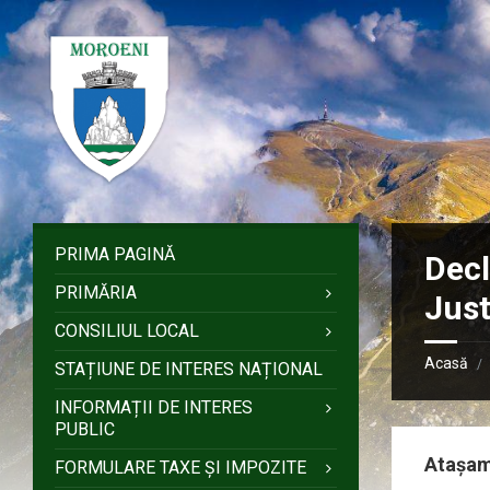
Sari
Salt
Salt
Salt
la
la
la
la
conținut
bara
bara
subsol
laterală
laterală
stângă
dreaptă
PRIMA PAGINĂ
Decl
PRIMĂRIA
Just
CONSILIUL LOCAL
Acasă
/
STAȚIUNE DE INTERES NAȚIONAL
INFORMAȚII DE INTERES
PUBLIC
Atașa
FORMULARE TAXE ȘI IMPOZITE