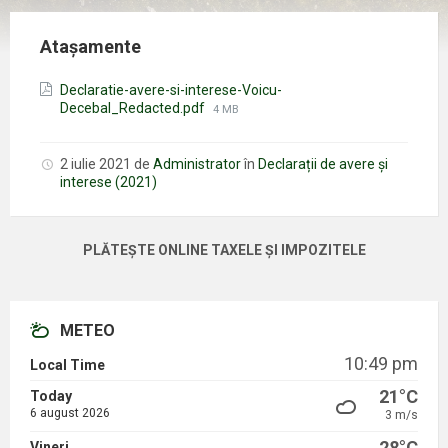
Atașamente
Declaratie-avere-si-interese-Voicu-
Mărimea
Decebal_Redacted.pdf
4 MB
fișierului:
2 iulie 2021
de
Administrator
în
Declarații de avere și
interese (2021)
PLĂTEȘTE ONLINE TAXELE ȘI IMPOZITELE
METEO
10:49 pm
Local Time
21°C
Today
6 august 2026
3 m/s
28°C
Vineri