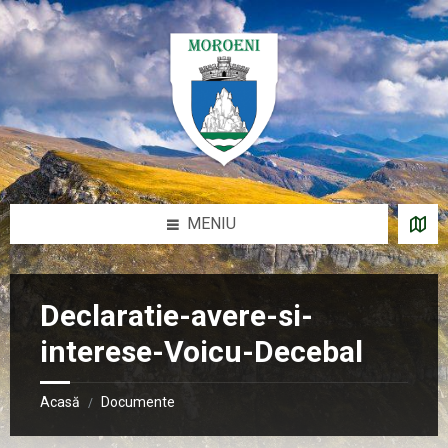
Sari
Salt
Salt
Salt
la
la
la
la
conținut
bara
bara
subsol
laterală
laterală
stângă
dreaptă
MENIU
Declaratie-avere-si-
interese-Voicu-Decebal
Acasă
Documente
/