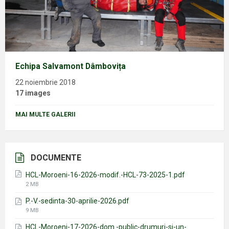
Echipa Salvamont Dâmbovița
22 noiembrie 2018
17 images
MAI MULTE GALERII
DOCUMENTE
HCL-Moroeni-16-2026-modif.-HCL-73-2025-1.pdf
File
2 MB
size:
P.-V.-sedinta-30-aprilie-2026.pdf
File
9 MB
size:
HCL-Moroeni-17-2026-dom.-public-drumuri-si-un-