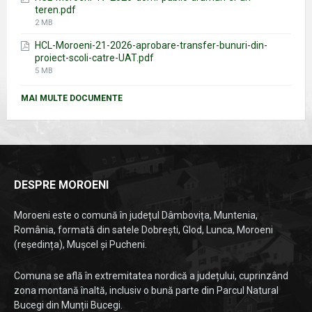
teren.pdf
File
2 MB
size:
HCL-Moroeni-21-2026-aprobare-transfer-bunuri-din-
proiect-scoli-catre-UAT.pdf
File
5 MB
size:
MAI MULTE DOCUMENTE
DESPRE MOROENI
Moroeni este o comună în județul Dâmbovița, Muntenia,
România, formată din satele Dobrești, Glod, Lunca, Moroeni
(reședința), Mușcel și Pucheni.
Comuna se află în extremitatea nordică a județului, cuprinzând
zona montană înaltă, inclusiv o bună parte din Parcul Natural
Bucegi din Munții Bucegi.