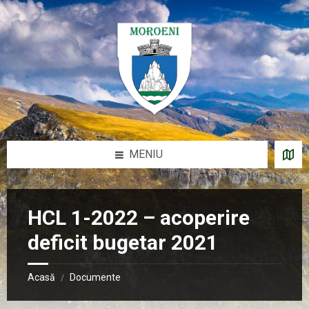
Sari
Salt
Salt
Salt
la
la
la
la
conținut
bara
bara
subsol
laterală
laterală
stângă
dreaptă
MENIU
HCL 1-2022 – acoperire
deficit bugetar 2021
Acasă
Documente
/