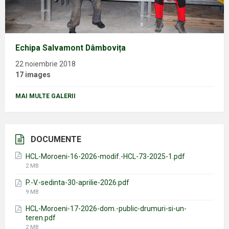
Echipa Salvamont Dâmbovița
22 noiembrie 2018
17 images
MAI MULTE GALERII
DOCUMENTE
HCL-Moroeni-16-2026-modif.-HCL-73-2025-1.pdf
File
2 MB
size:
P.-V.-sedinta-30-aprilie-2026.pdf
File
9 MB
size:
HCL-Moroeni-17-2026-dom.-public-drumuri-si-un-
teren.pdf
File
2 MB