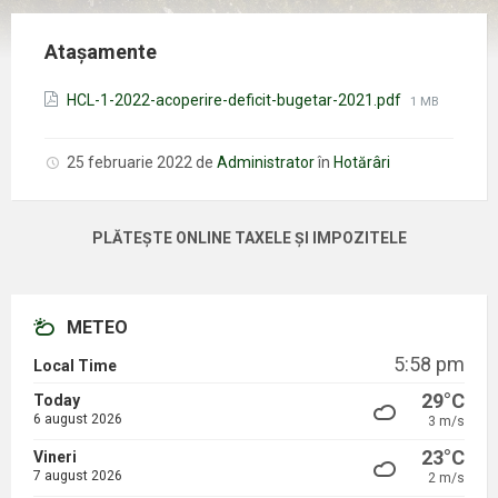
Atașamente
Mărimea
HCL-1-2022-acoperire-deficit-bugetar-2021.pdf
1 MB
fișierului:
25 februarie 2022
de
Administrator
în
Hotărâri
PLĂTEȘTE ONLINE TAXELE ȘI IMPOZITELE
METEO
5:58 pm
Local Time
29°C
Today
6 august 2026
3 m/s
23°C
Vineri
7 august 2026
2 m/s