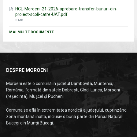
size:
HCL-Moroeni-21-2026-aprobare-transfer-bunuri-din-
proiect-scoli-catre-UAT.pdf
File
5 MB
size:
MAI MULTE DOCUMENTE
DESPRE MOROENI
Moroeni este o comună în județul Dâmbovița, Muntenia,
România, formată din satele Dobrești, Glod, Lunca, Moroeni
(reședința), Mușcel și Pucheni.
Comuna se află în extremitatea nordică a județului, cuprinzând
zona montană înaltă, inclusiv o bună parte din Parcul Natural
Bucegi din Munții Bucegi.