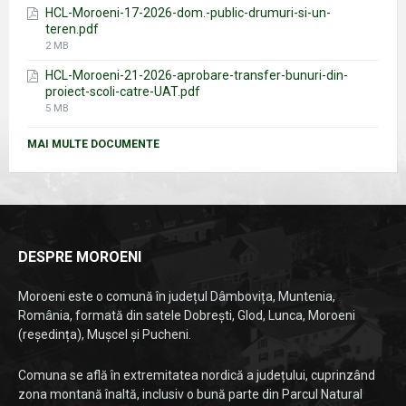
HCL-Moroeni-17-2026-dom.-public-drumuri-si-un-
teren.pdf
File
2 MB
size:
HCL-Moroeni-21-2026-aprobare-transfer-bunuri-din-
proiect-scoli-catre-UAT.pdf
File
5 MB
size:
MAI MULTE DOCUMENTE
DESPRE MOROENI
Moroeni este o comună în județul Dâmbovița, Muntenia,
România, formată din satele Dobrești, Glod, Lunca, Moroeni
(reședința), Mușcel și Pucheni.
Comuna se află în extremitatea nordică a județului, cuprinzând
zona montană înaltă, inclusiv o bună parte din Parcul Natural