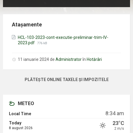
Atașamente
HCL-103-2023-cont-executie-preliminar-trim-IV-
Mărimea
2023.pdf
776 kB
fișierului:
11 ianuarie 2024
de
Administrator
în
Hotărâri
PLĂTEȘTE ONLINE TAXELE ȘI IMPOZITELE
METEO
8:34 am
Local Time
23°C
Today
8 august 2026
2 m/s