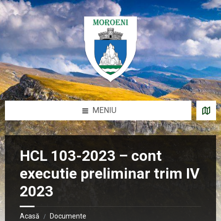
Sari
Salt
Salt
Salt
la
la
la
la
conținut
bara
bara
subsol
laterală
laterală
stângă
dreaptă
MENIU
HCL 103-2023 – cont
executie preliminar trim IV
2023
Acasă
Documente
/