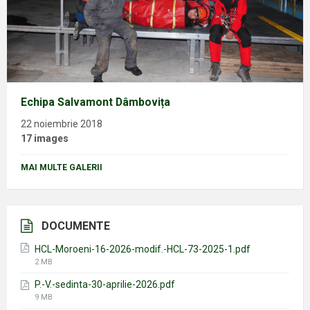
Echipa Salvamont Dâmbovița
22 noiembrie 2018
17 images
MAI MULTE GALERII
DOCUMENTE
HCL-Moroeni-16-2026-modif.-HCL-73-2025-1.pdf
File
2 MB
size:
P.-V.-sedinta-30-aprilie-2026.pdf
File
9 MB
size: