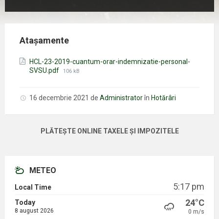
Atașamente
HCL-23-2019-cuantum-orar-indemnizatie-personal-
Mărimea
SVSU.pdf
106 kB
fișierului:
16 decembrie 2021
de
Administrator
în
Hotărâri
PLĂTEȘTE ONLINE TAXELE ȘI IMPOZITELE
METEO
5:17 pm
Local Time
24°C
Today
8 august 2026
0 m/s