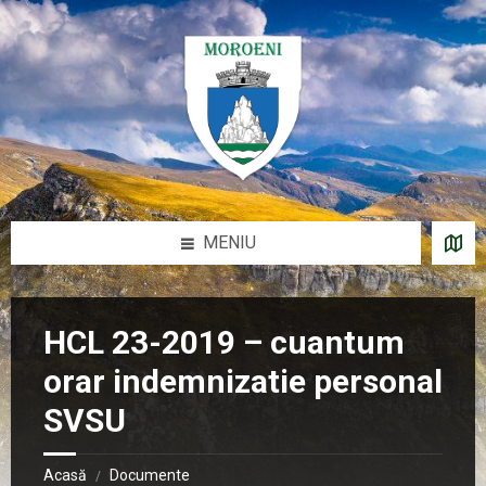
Sari
Salt
Salt
Salt
la
la
la
la
conținut
bara
bara
subsol
laterală
laterală
stângă
dreaptă
MENIU
HCL 23-2019 – cuantum
orar indemnizatie personal
SVSU
Acasă
Documente
/