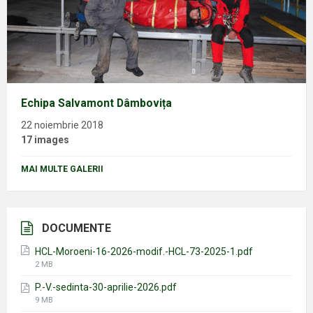
Echipa Salvamont Dâmbovița
22 noiembrie 2018
17 images
MAI MULTE GALERII
DOCUMENTE
HCL-Moroeni-16-2026-modif.-HCL-73-2025-1.pdf
File
2 MB
size:
P.-V.-sedinta-30-aprilie-2026.pdf
File
9 MB
size: