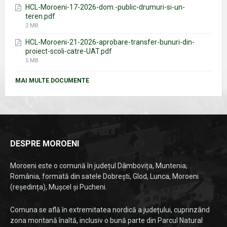
HCL-Moroeni-17-2026-dom.-public-drumuri-si-un-
teren.pdf
File
2 MB
size:
HCL-Moroeni-21-2026-aprobare-transfer-bunuri-din-
proiect-scoli-catre-UAT.pdf
File
5 MB
size:
MAI MULTE DOCUMENTE
DESPRE MOROENI
Moroeni este o comună în județul Dâmbovița, Muntenia,
România, formată din satele Dobrești, Glod, Lunca, Moroeni
(reședința), Mușcel și Pucheni.
Comuna se află în extremitatea nordică a județului, cuprinzând
zona montană înaltă, inclusiv o bună parte din Parcul Natural