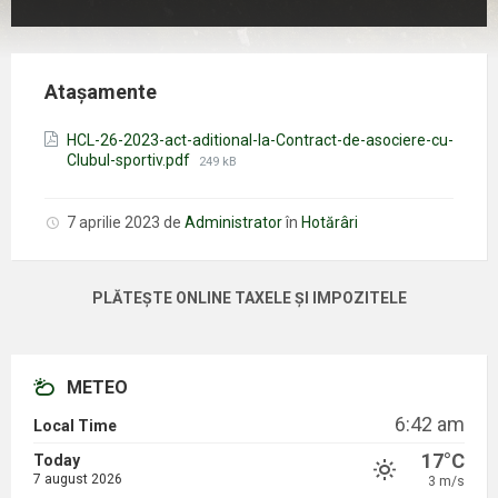
Atașamente
HCL-26-2023-act-aditional-la-Contract-de-asociere-cu-
Mărimea
Clubul-sportiv.pdf
249 kB
fișierului:
7 aprilie 2023
de
Administrator
în
Hotărâri
PLĂTEȘTE ONLINE TAXELE ȘI IMPOZITELE
METEO
6:42 am
Local Time
17°C
Today
7 august 2026
3 m/s