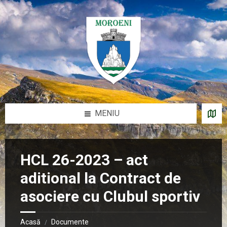
Sari
Salt
Salt
Salt
la
la
la
la
conținut
bara
bara
subsol
laterală
laterală
stângă
dreaptă
MENIU
HCL 26-2023 – act
aditional la Contract de
asociere cu Clubul sportiv
Acasă
Documente
/