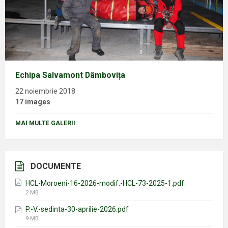
Echipa Salvamont Dâmbovița
22 noiembrie 2018
17 images
MAI MULTE GALERII
DOCUMENTE
HCL-Moroeni-16-2026-modif.-HCL-73-2025-1.pdf
File
2 MB
size:
P.-V.-sedinta-30-aprilie-2026.pdf
File
9 MB
size: