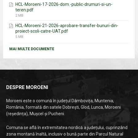
HCL-Moroeni-17-2026-dom.-public-drumuri-si-un-
teren.pdf
File
2 MB
size:
HCL-Moroeni-21-2026-aprobare-transfer-bunuri-din-
proiect-scoli-catre-UAT.pdf
File
5 MB
size:
MAI MULTE DOCUMENTE
DESPRE MOROENI
Moroeni este o comună în județul Dâmbovița, Muntenia,
România, formată din satele Dobrești, Glod, Lunca, Moroeni
(reședința), Mușcel și Pucheni.
Comuna se află în extremitatea nordică a județului, cuprinzând
zona montană înaltă, inclusiv o bună parte din Parcul Natural