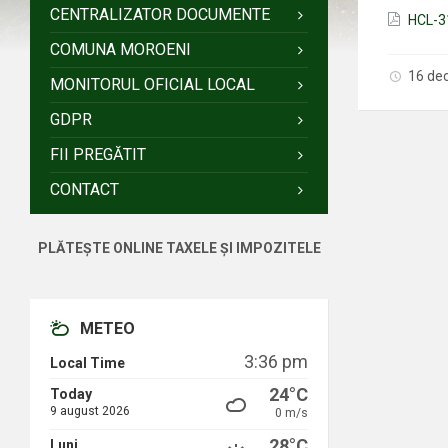
CENTRALIZATOR DOCUMENTE
HCL-3
COMUNA MOROENI
16 de
MONITORUL OFICIAL LOCAL
GDPR
FII PREGĂTIT
CONTACT
PLĂTEȘTE ONLINE TAXELE ȘI IMPOZITELE
METEO
3:36 pm
Local Time
24°C
Today
9 august 2026
0 m/s
28°C
Luni