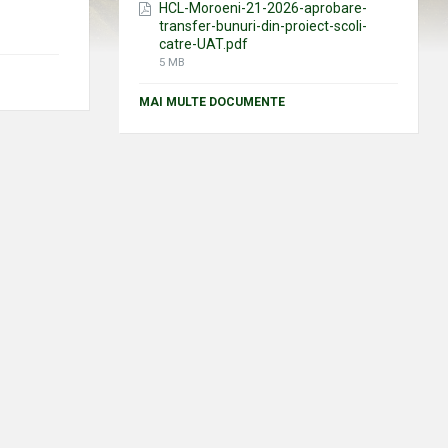
HCL-Moroeni-21-2026-aprobare-
transfer-bunuri-din-proiect-scoli-
catre-UAT.pdf
File
5 MB
size:
MAI MULTE DOCUMENTE