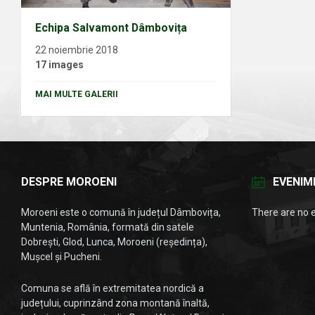
Echipa Salvamont Dâmbovița
22 noiembrie 2018
17 images
MAI MULTE GALERII
DESPRE MOROENI
EVENIM
Moroeni este o comună în județul Dâmbovița,
There are no 
Muntenia, România, formată din satele
Dobrești, Glod, Lunca, Moroeni (reședința),
Mușcel și Pucheni.
Comuna se află în extremitatea nordică a
județului, cuprinzând zona montană înaltă,