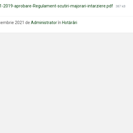
Mărimea
1-2019-aprobare-Regulament-scutiri-majorari-intarziere.pdf
387 kB
fișierului:
cembrie 2021
de
Administrator
în
Hotărâri