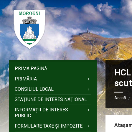
Sari
Salt
Salt
Salt
la
la
la
la
conținut
bara
bara
subsol
laterală
laterală
stângă
dreaptă
PRIMA PAGINĂ
HCL
PRIMĂRIA
scut
CONSILIUL LOCAL
Acasă
/
STAȚIUNE DE INTERES NAȚIONAL
INFORMAȚII DE INTERES
PUBLIC
Atașa
FORMULARE TAXE ȘI IMPOZITE