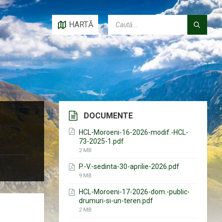
CAUTĂ:
HARTĂ
DOCUMENTE
HCL-Moroeni-16-2026-modif.-HCL-
73-2025-1.pdf
File
2 MB
size:
P.-V.-sedinta-30-aprilie-2026.pdf
File
9 MB
size:
HCL-Moroeni-17-2026-dom.-public-
drumuri-si-un-teren.pdf
File
2 MB
size: