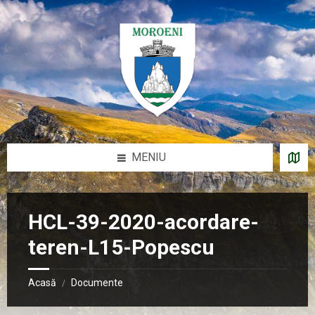
Sari
Salt
Salt
Salt
la
la
la
la
conținut
bara
bara
subsol
laterală
laterală
stângă
dreaptă
MENIU
HCL-39-2020-acordare-
teren-L15-Popescu
Acasă
Documente
/