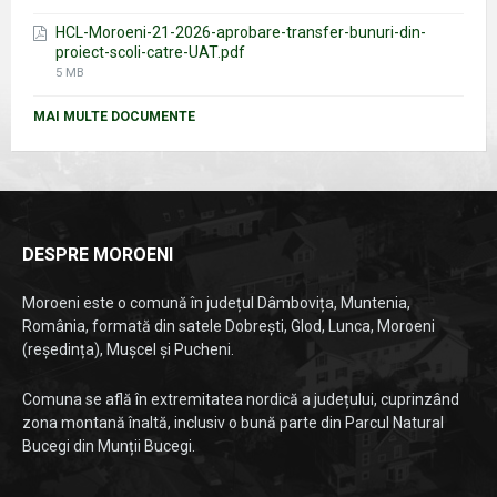
size:
HCL-Moroeni-21-2026-aprobare-transfer-bunuri-din-
proiect-scoli-catre-UAT.pdf
File
5 MB
size:
MAI MULTE DOCUMENTE
DESPRE MOROENI
Moroeni este o comună în județul Dâmbovița, Muntenia,
România, formată din satele Dobrești, Glod, Lunca, Moroeni
(reședința), Mușcel și Pucheni.
Comuna se află în extremitatea nordică a județului, cuprinzând
zona montană înaltă, inclusiv o bună parte din Parcul Natural
Bucegi din Munții Bucegi.