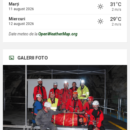
31°C
Marți
11 august 2026
2 m/s
29°C
Miercuri
12 august 2026
2 m/s
Date meteo de la
OpenWeatherMap.org
GALERII FOTO