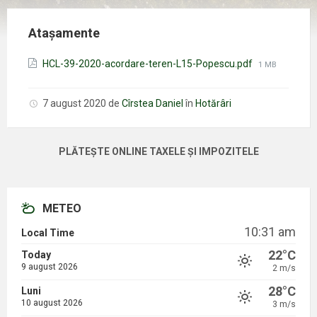
Atașamente
Mărimea
HCL-39-2020-acordare-teren-L15-Popescu.pdf
1 MB
fișierului:
7 august 2020
de
Cîrstea Daniel
în
Hotărâri
PLĂTEȘTE ONLINE TAXELE ȘI IMPOZITELE
METEO
10:31 am
Local Time
22°C
Today
9 august 2026
2 m/s
28°C
Luni
10 august 2026
3 m/s