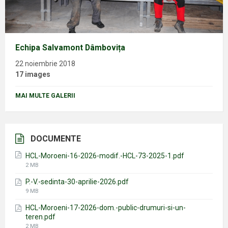
Echipa Salvamont Dâmbovița
22 noiembrie 2018
17 images
MAI MULTE GALERII
DOCUMENTE
HCL-Moroeni-16-2026-modif.-HCL-73-2025-1.pdf
File
2 MB
size:
P.-V.-sedinta-30-aprilie-2026.pdf
File
9 MB
size:
HCL-Moroeni-17-2026-dom.-public-drumuri-si-un-
teren.pdf
File
2 MB