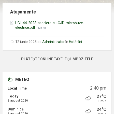
Atașamente
HCL-44-2023-asociere-cu-CJD-microbuze-
Mărimea
electrice.pdf
428 kB
fișierului:
12 iunie 2023
de
Administrator
în
Hotărâri
PLĂTEȘTE ONLINE TAXELE ȘI IMPOZITELE
METEO
2:40 pm
Local Time
27°C
Today
8 august 2026
1 m/s
24°C
Duminică
9 august 2026