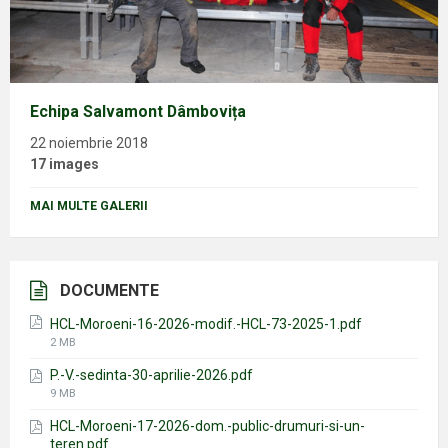
Echipa Salvamont Dâmbovița
22 noiembrie 2018
17 images
MAI MULTE GALERII
DOCUMENTE
HCL-Moroeni-16-2026-modif.-HCL-73-2025-1.pdf
File
2 MB
size:
P.-V.-sedinta-30-aprilie-2026.pdf
File
9 MB
size:
HCL-Moroeni-17-2026-dom.-public-drumuri-si-un-
teren.pdf