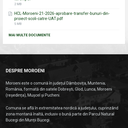
File
2 MB
size:
HCL-Moroeni-21-2026-aprobare-transfer-bunuri-din-
proiect-scoli-catre-UAT.pdf
File
5 MB
size:
MAI MULTE DOCUMENTE
DESPRE MOROENI
Moroeni este o comună în județul Dâmbovița, Muntenia,
România, formată din satele Dobrești, Glod, Lunca, Moroeni
(reședința), Mușcel și Pucheni.
Comuna se află în extremitatea nordică a județului, cuprinzând
zona montană înaltă, inclusiv o bună parte din Parcul Natural
Bucegi din Munții Bucegi.