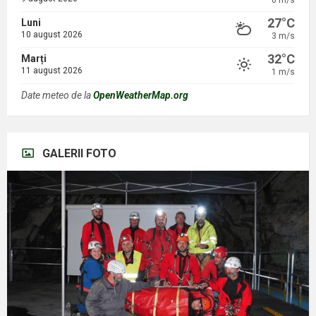
0 m/s
27°C
Luni
10 august 2026
3 m/s
32°C
Marți
11 august 2026
1 m/s
Date meteo de la
OpenWeatherMap.org
GALERII FOTO