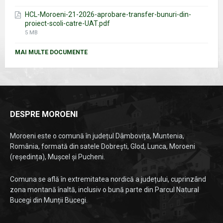
size:
HCL-Moroeni-21-2026-aprobare-transfer-bunuri-din-
proiect-scoli-catre-UAT.pdf
File
5 MB
size:
MAI MULTE DOCUMENTE
DESPRE MOROENI
Moroeni este o comună în județul Dâmbovița, Muntenia,
România, formată din satele Dobrești, Glod, Lunca, Moroeni
(reședința), Mușcel și Pucheni.
Comuna se află în extremitatea nordică a județului, cuprinzând
zona montană înaltă, inclusiv o bună parte din Parcul Natural
Bucegi din Munții Bucegi.