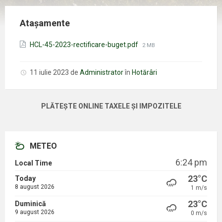
Atașamente
Mărimea
HCL-45-2023-rectificare-buget.pdf
2 MB
fișierului:
11 iulie 2023
de
Administrator
în
Hotărâri
PLĂTEȘTE ONLINE TAXELE ȘI IMPOZITELE
METEO
6:24 pm
Local Time
23°C
Today
8 august 2026
1 m/s
23°C
Duminică
9 august 2026
0 m/s