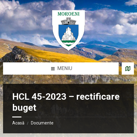
Sari
Salt
Salt
Salt
la
la
la
la
conținut
bara
bara
subsol
laterală
laterală
stângă
dreaptă
MENIU
HCL 45-2023 – rectificare
buget
Acasă
Documente
/