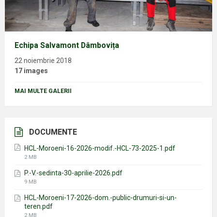
Echipa Salvamont Dâmbovița
22 noiembrie 2018
17 images
MAI MULTE GALERII
DOCUMENTE
HCL-Moroeni-16-2026-modif.-HCL-73-2025-1.pdf
File
2 MB
size:
P.-V.-sedinta-30-aprilie-2026.pdf
File
9 MB
size:
HCL-Moroeni-17-2026-dom.-public-drumuri-si-un-
teren.pdf
File
2 MB