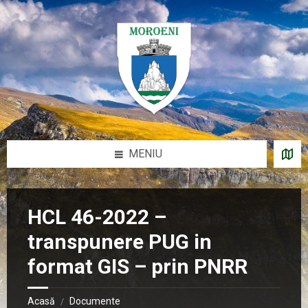
Sari
Salt
Salt
Salt
la
la
la
la
conținut
bara
bara
subsol
laterală
laterală
stângă
dreaptă
MENIU
HCL 46-2022 –
transpunere PUG in
format GIS – prin PNRR
Acasă
Documente
/