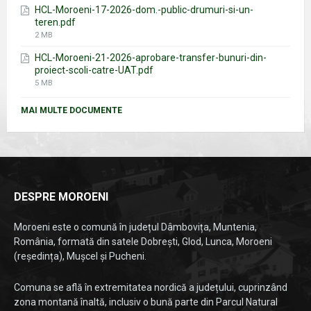
HCL-Moroeni-17-2026-dom.-public-drumuri-si-un-
teren.pdf
File
2 MB
size:
HCL-Moroeni-21-2026-aprobare-transfer-bunuri-din-
proiect-scoli-catre-UAT.pdf
File
5 MB
size:
MAI MULTE DOCUMENTE
DESPRE MOROENI
Moroeni este o comună în județul Dâmbovița, Muntenia,
România, formată din satele Dobrești, Glod, Lunca, Moroeni
(reședința), Mușcel și Pucheni.
Comuna se află în extremitatea nordică a județului, cuprinzând
zona montană înaltă, inclusiv o bună parte din Parcul Natural