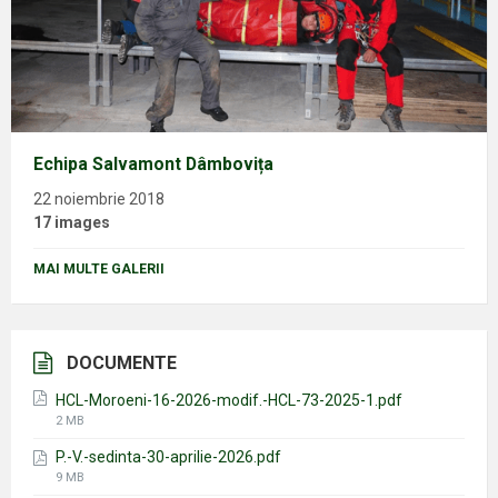
Echipa Salvamont Dâmbovița
22 noiembrie 2018
17 images
MAI MULTE GALERII
DOCUMENTE
HCL-Moroeni-16-2026-modif.-HCL-73-2025-1.pdf
File
2 MB
size:
P.-V.-sedinta-30-aprilie-2026.pdf
File
9 MB
size: