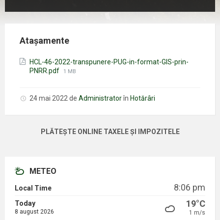
Atașamente
HCL-46-2022-transpunere-PUG-in-format-GIS-prin-
Mărimea
PNRR.pdf
1 MB
fișierului:
24 mai 2022
de
Administrator
în
Hotărâri
PLĂTEȘTE ONLINE TAXELE ȘI IMPOZITELE
METEO
8:06 pm
Local Time
19°C
Today
8 august 2026
1 m/s