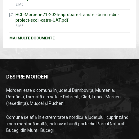
File
2 MB
size:
HCL-Moroeni-21-2026-aprobare-transfer-bunuri-din-
proiect-scoli-catre-UAT.pdf
File
5 MB
size:
MAI MULTE DOCUMENTE
DESPRE MOROENI
Moroeni este o comună în județul Dâmbovița, Muntenia,
România, formată din satele Dobrești, Glod, Lunca, Moroeni
(reședința), Mușcel și Pucheni.
Comuna se află în extremitatea nordică a județului, cuprinzând
zona montană înaltă, inclusiv o bună parte din Parcul Natural
Bucegi din Munții Bucegi.