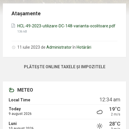
Atașamente
HCL-49-2023-utilizare-DC-148-varianta-ocolitoare.pdf
Mărimea
136 kB
fișierului:
11 iulie 2023
de
Administrator
în
Hotărâri
PLĂTEȘTE ONLINE TAXELE ȘI IMPOZITELE
METEO
12:34 am
Local Time
19°C
Today
9 august 2026
2 m/s
28°C
Luni
10 august 2026