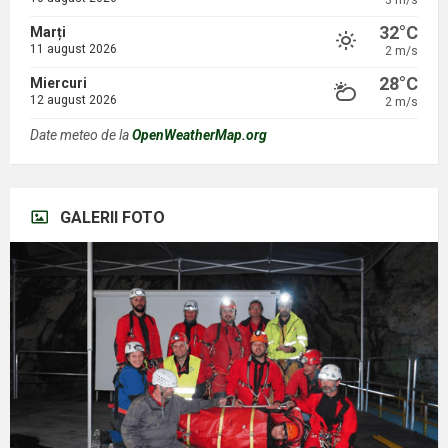
3 m/s
32°C
Marți
11 august 2026
2 m/s
28°C
Miercuri
12 august 2026
2 m/s
Date meteo de la
OpenWeatherMap.org
GALERII FOTO