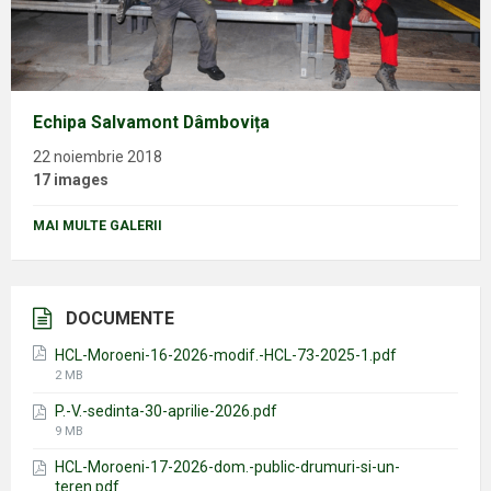
Echipa Salvamont Dâmbovița
22 noiembrie 2018
17 images
MAI MULTE GALERII
DOCUMENTE
HCL-Moroeni-16-2026-modif.-HCL-73-2025-1.pdf
File
2 MB
size:
P.-V.-sedinta-30-aprilie-2026.pdf
File
9 MB
size:
HCL-Moroeni-17-2026-dom.-public-drumuri-si-un-
teren.pdf