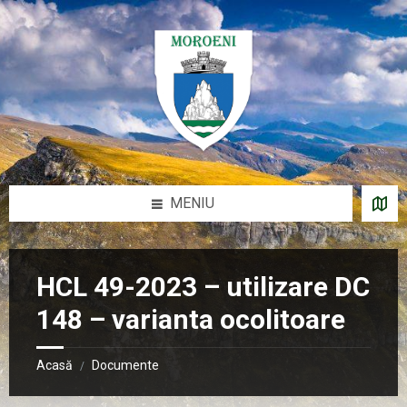
Sari
Salt
Salt
Salt
la
la
la
la
conținut
bara
bara
subsol
laterală
laterală
stângă
dreaptă
MENIU
HCL 49-2023 – utilizare DC
148 – varianta ocolitoare
Acasă
Documente
/