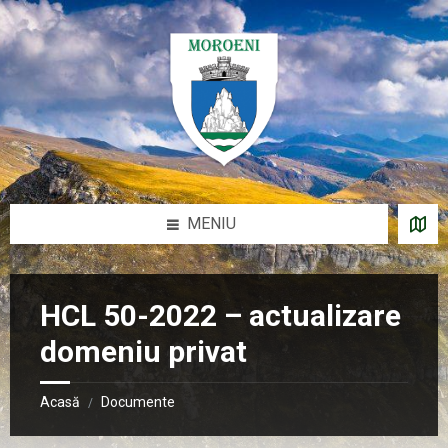
Sari
Salt
Salt
Salt
la
la
la
la
conținut
bara
bara
subsol
laterală
laterală
stângă
dreaptă
MENIU
HCL 50-2022 – actualizare
domeniu privat
Acasă
Documente
/