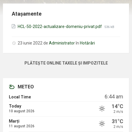
Atașamente
Mărimea
HCL-50-2022-actualizare-domeniu-privat.pdf
536 kB
fișierului:
23 iunie 2022
de
Administrator
în
Hotărâri
PLĂTEȘTE ONLINE TAXELE ȘI IMPOZITELE
METEO
6:44 am
Local Time
14°C
Today
10 august 2026
2 m/s
31°C
Marți
11 august 2026
2 m/s