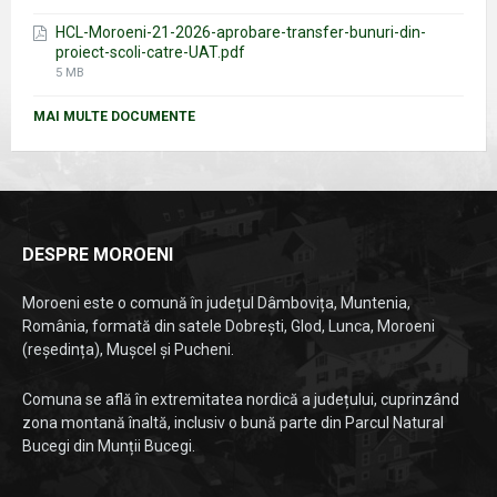
size:
HCL-Moroeni-21-2026-aprobare-transfer-bunuri-din-
proiect-scoli-catre-UAT.pdf
File
5 MB
size:
MAI MULTE DOCUMENTE
DESPRE MOROENI
Moroeni este o comună în județul Dâmbovița, Muntenia,
România, formată din satele Dobrești, Glod, Lunca, Moroeni
(reședința), Mușcel și Pucheni.
Comuna se află în extremitatea nordică a județului, cuprinzând
zona montană înaltă, inclusiv o bună parte din Parcul Natural
Bucegi din Munții Bucegi.