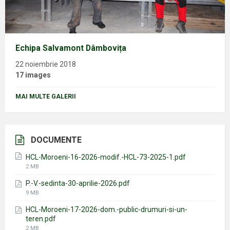
Echipa Salvamont Dâmbovița
22 noiembrie 2018
17 images
MAI MULTE GALERII
DOCUMENTE
HCL-Moroeni-16-2026-modif.-HCL-73-2025-1.pdf
File
2 MB
size:
P.-V.-sedinta-30-aprilie-2026.pdf
File
9 MB
size:
HCL-Moroeni-17-2026-dom.-public-drumuri-si-un-
teren.pdf
File
2 MB