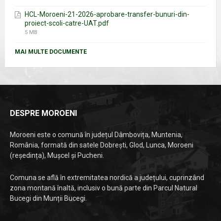
size:
HCL-Moroeni-21-2026-aprobare-transfer-bunuri-din-
proiect-scoli-catre-UAT.pdf
File
5 MB
size:
MAI MULTE DOCUMENTE
DESPRE MOROENI
Moroeni este o comună în județul Dâmbovița, Muntenia,
România, formată din satele Dobrești, Glod, Lunca, Moroeni
(reședința), Mușcel și Pucheni.
Comuna se află în extremitatea nordică a județului, cuprinzând
zona montană înaltă, inclusiv o bună parte din Parcul Natural
Bucegi din Munții Bucegi.