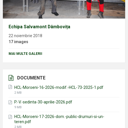
Echipa Salvamont Dâmbovița
22 noiembrie 2018
17 images
MAI MULTE GALERII
DOCUMENTE
HCL-Moroeni-16-2026-modif.-HCL-73-2025-1.pdf
File
2 MB
size:
P.-V.-sedinta-30-aprilie-2026.pdf
File
9 MB
size:
HCL-Moroeni-17-2026-dom.-public-drumuri-si-un-
teren.pdf
File
2 MB