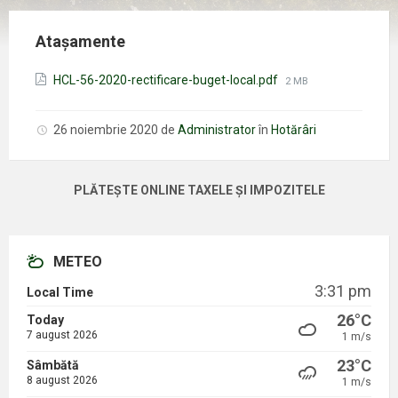
Atașamente
Mărimea
HCL-56-2020-rectificare-buget-local.pdf
2 MB
fișierului:
26 noiembrie 2020
de
Administrator
în
Hotărâri
PLĂTEȘTE ONLINE TAXELE ȘI IMPOZITELE
METEO
3:31 pm
Local Time
26°C
Today
7 august 2026
1 m/s
23°C
Sâmbătă
8 august 2026
1 m/s