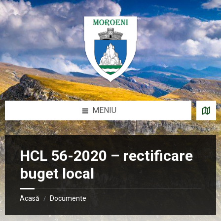
Sari
Salt
Salt
Salt
la
la
la
la
conținut
bara
bara
subsol
laterală
laterală
stângă
dreaptă
MENIU
HCL 56-2020 – rectificare
buget local
Acasă
Documente
/