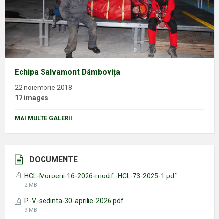
Echipa Salvamont Dâmbovița
22 noiembrie 2018
17 images
MAI MULTE GALERII
DOCUMENTE
HCL-Moroeni-16-2026-modif.-HCL-73-2025-1.pdf
File
2 MB
size:
P.-V.-sedinta-30-aprilie-2026.pdf
File
9 MB
size: