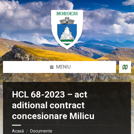
Sari
Salt
Salt
Salt
la
la
la
la
conținut
bara
bara
subsol
laterală
laterală
stângă
dreaptă
MENIU
HCL 68-2023 – act
aditional contract
concesionare Milicu
Acasă
Documente
/