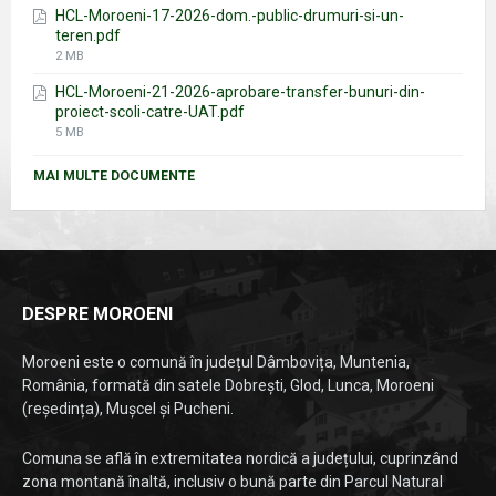
HCL-Moroeni-17-2026-dom.-public-drumuri-si-un-
teren.pdf
File
2 MB
size:
HCL-Moroeni-21-2026-aprobare-transfer-bunuri-din-
proiect-scoli-catre-UAT.pdf
File
5 MB
size:
MAI MULTE DOCUMENTE
DESPRE MOROENI
Moroeni este o comună în județul Dâmbovița, Muntenia,
România, formată din satele Dobrești, Glod, Lunca, Moroeni
(reședința), Mușcel și Pucheni.
Comuna se află în extremitatea nordică a județului, cuprinzând
zona montană înaltă, inclusiv o bună parte din Parcul Natural