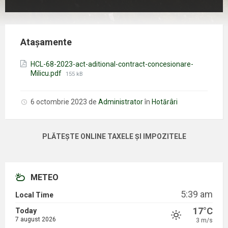
Atașamente
HCL-68-2023-act-aditional-contract-concesionare-
Mărimea
Milicu.pdf
155 kB
fișierului:
6 octombrie 2023
de
Administrator
în
Hotărâri
PLĂTEȘTE ONLINE TAXELE ȘI IMPOZITELE
METEO
5:39 am
Local Time
17°C
Today
7 august 2026
3 m/s