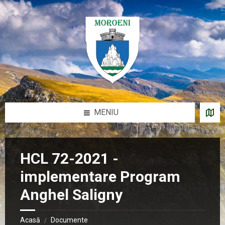
Sari
Salt
Salt
Salt
la
la
la
la
conținut
bara
bara
subsol
laterală
laterală
stângă
dreaptă
MENIU
HCL 72-2021 -
implementare Program
Anghel Saligny
Acasă
Documente
/