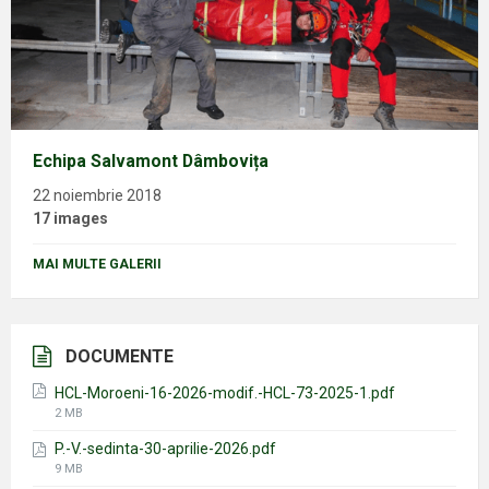
Echipa Salvamont Dâmbovița
22 noiembrie 2018
17 images
MAI MULTE GALERII
DOCUMENTE
HCL-Moroeni-16-2026-modif.-HCL-73-2025-1.pdf
File
2 MB
size:
P.-V.-sedinta-30-aprilie-2026.pdf
File
9 MB
size: