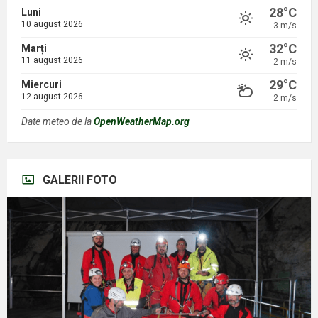
28°C
Luni
10 august 2026
3 m/s
32°C
Marți
11 august 2026
2 m/s
29°C
Miercuri
12 august 2026
2 m/s
Date meteo de la
OpenWeatherMap.org
GALERII FOTO