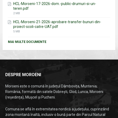
HCL-Moroeni-17-2026-dom.-public-drumuri-si-un-
teren.pdf
File
2 MB
size:
HCL-Moroeni-21-2026-aprobare-transfer-bunuri-din-
proiect-scoli-catre-UAT.pdf
File
5 MB
size:
MAI MULTE DOCUMENTE
DESPRE MOROENI
Moroeni este o comună în județul Dâmbovița, Muntenia,
România, formată din satele Dobrești, Glod, Lunca, Moroeni
(reședința), Mușcel și Pucheni.
Comuna se află în extremitatea nordică a județului, cuprinzând
zona montană înaltă, inclusiv o bună parte din Parcul Natural