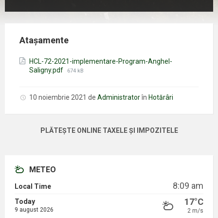
Atașamente
HCL-72-2021-implementare-Program-Anghel-
Mărimea
Saligny.pdf
674 kB
fișierului:
10 noiembrie 2021
de
Administrator
în
Hotărâri
PLĂTEȘTE ONLINE TAXELE ȘI IMPOZITELE
METEO
8:09 am
Local Time
17°C
Today
9 august 2026
2 m/s