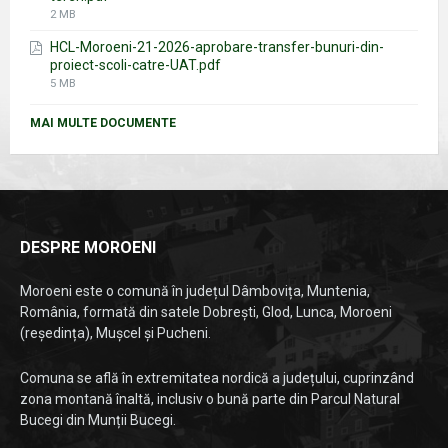
File
2 MB
size:
HCL-Moroeni-21-2026-aprobare-transfer-bunuri-din-
proiect-scoli-catre-UAT.pdf
File
5 MB
size:
MAI MULTE DOCUMENTE
DESPRE MOROENI
Moroeni este o comună în județul Dâmbovița, Muntenia,
România, formată din satele Dobrești, Glod, Lunca, Moroeni
(reședința), Mușcel și Pucheni.
Comuna se află în extremitatea nordică a județului, cuprinzând
zona montană înaltă, inclusiv o bună parte din Parcul Natural
Bucegi din Munții Bucegi.