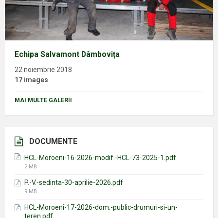
Echipa Salvamont Dâmbovița
22 noiembrie 2018
17 images
MAI MULTE GALERII
DOCUMENTE
HCL-Moroeni-16-2026-modif.-HCL-73-2025-1.pdf
File
2 MB
size:
P.-V.-sedinta-30-aprilie-2026.pdf
File
9 MB
size:
HCL-Moroeni-17-2026-dom.-public-drumuri-si-un-
teren.pdf