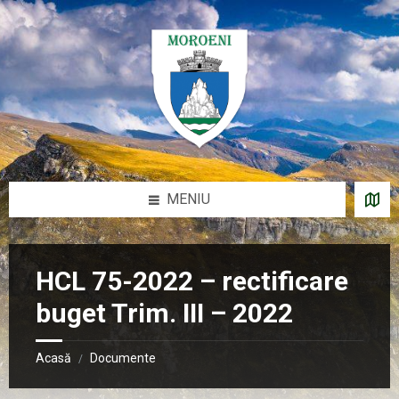
Sari
Salt
Salt
Salt
la
la
la
la
conținut
bara
bara
subsol
laterală
laterală
stângă
dreaptă
MENIU
HCL 75-2022 – rectificare
buget Trim. III – 2022
Acasă
Documente
/