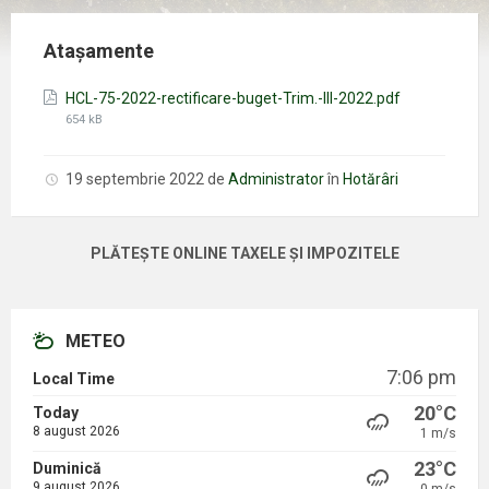
Atașamente
Mărimea
HCL-75-2022-rectificare-buget-Trim.-III-2022.pdf
fișierului:
654 kB
19 septembrie 2022
de
Administrator
în
Hotărâri
PLĂTEȘTE ONLINE TAXELE ȘI IMPOZITELE
METEO
7:06 pm
Local Time
20°C
Today
8 august 2026
1 m/s
23°C
Duminică
9 august 2026