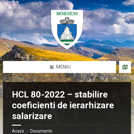
Sari
Salt
Salt
Salt
la
la
la
la
conținut
bara
bara
subsol
laterală
laterală
stângă
dreaptă
MENIU
HCL 80-2022 – stabilire
coeficienti de ierarhizare
salarizare
Acasă
Documente
/