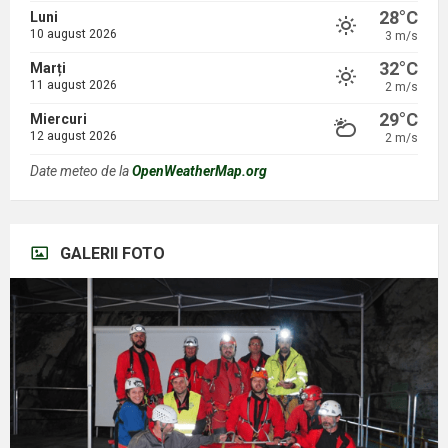
28°C
Luni
10 august 2026
3 m/s
32°C
Marți
11 august 2026
2 m/s
29°C
Miercuri
12 august 2026
2 m/s
Date meteo de la
OpenWeatherMap.org
GALERII FOTO