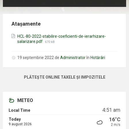
Atașamente
HCL-80-2022-stabilire-coeficienti-de-ierarhizare-
Mărimea
salarizare.pdf
670 kB
fișierului:
19 septembrie 2022
de
Administrator
în
Hotărâri
PLĂTEȘTE ONLINE TAXELE ȘI IMPOZITELE
METEO
4:51 am
Local Time
16°C
Today
9 august 2026
2 m/s