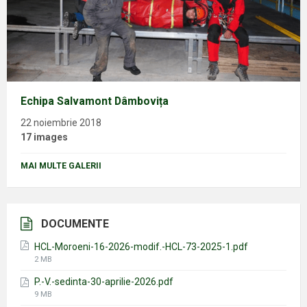
Echipa Salvamont Dâmbovița
22 noiembrie 2018
17 images
MAI MULTE GALERII
DOCUMENTE
HCL-Moroeni-16-2026-modif.-HCL-73-2025-1.pdf
File
2 MB
size:
P.-V.-sedinta-30-aprilie-2026.pdf
File
9 MB
size: