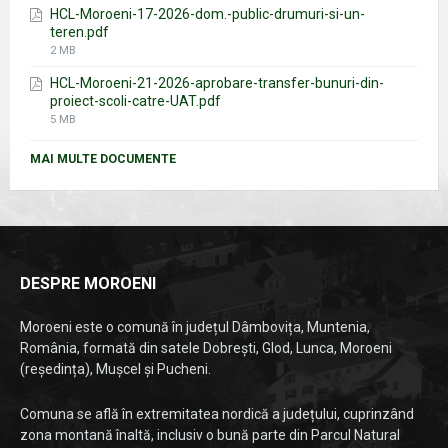
HCL-Moroeni-17-2026-dom.-public-drumuri-si-un-
teren.pdf
File
2 MB
size:
HCL-Moroeni-21-2026-aprobare-transfer-bunuri-din-
proiect-scoli-catre-UAT.pdf
File
5 MB
size:
MAI MULTE DOCUMENTE
DESPRE MOROENI
Moroeni este o comună în județul Dâmbovița, Muntenia,
România, formată din satele Dobrești, Glod, Lunca, Moroeni
(reședința), Mușcel și Pucheni.
Comuna se află în extremitatea nordică a județului, cuprinzând
zona montană înaltă, inclusiv o bună parte din Parcul Natural