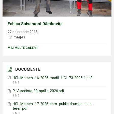
Echipa Salvamont Dâmbovița
22 noiembrie 2018
17 images
MAI MULTE GALERII
DOCUMENTE
HCL-Moroeni-16-2026-modif.-HCL-73-2025-1.pdf
File
2 MB
size:
P.-V.-sedinta-30-aprilie-2026.pdf
File
9 MB
size:
HCL-Moroeni-17-2026-dom.-public-drumuri-si-un-
teren.pdf
File
2 MB