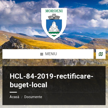
Sari
Salt
Salt
Salt
la
la
la
la
conținut
bara
bara
subsol
laterală
laterală
stângă
dreaptă
MENIU
HCL-84-2019-rectificare-
buget-local
Acasă
Documente
/