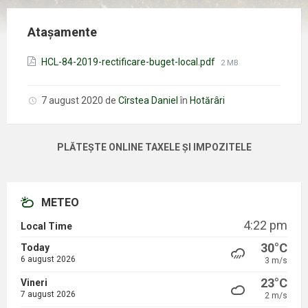
Atașamente
Mărimea
HCL-84-2019-rectificare-buget-local.pdf
2 MB
fișierului:
7 august 2020
de
Cîrstea Daniel
în
Hotărâri
PLĂTEȘTE ONLINE TAXELE ȘI IMPOZITELE
METEO
4:22 pm
Local Time
30°C
Today
6 august 2026
3 m/s
23°C
Vineri
7 august 2026
2 m/s