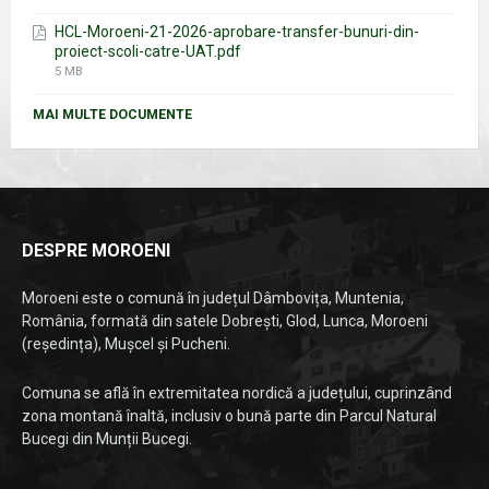
size:
HCL-Moroeni-21-2026-aprobare-transfer-bunuri-din-
proiect-scoli-catre-UAT.pdf
File
5 MB
size:
MAI MULTE DOCUMENTE
DESPRE MOROENI
Moroeni este o comună în județul Dâmbovița, Muntenia,
România, formată din satele Dobrești, Glod, Lunca, Moroeni
(reședința), Mușcel și Pucheni.
Comuna se află în extremitatea nordică a județului, cuprinzând
zona montană înaltă, inclusiv o bună parte din Parcul Natural
Bucegi din Munții Bucegi.