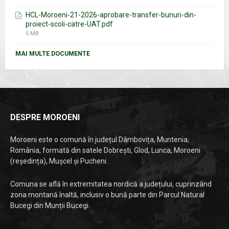
size:
HCL-Moroeni-21-2026-aprobare-transfer-bunuri-din-
proiect-scoli-catre-UAT.pdf
File
5 MB
size:
MAI MULTE DOCUMENTE
DESPRE MOROENI
Moroeni este o comună în județul Dâmbovița, Muntenia,
România, formată din satele Dobrești, Glod, Lunca, Moroeni
(reședința), Mușcel și Pucheni.
Comuna se află în extremitatea nordică a județului, cuprinzând
zona montană înaltă, inclusiv o bună parte din Parcul Natural
Bucegi din Munții Bucegi.