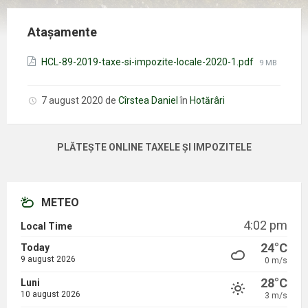
Atașamente
Mărimea
HCL-89-2019-taxe-si-impozite-locale-2020-1.pdf
9 MB
fișierului:
7 august 2020
de
Cîrstea Daniel
în
Hotărâri
PLĂTEȘTE ONLINE TAXELE ȘI IMPOZITELE
METEO
4:02 pm
Local Time
24°C
Today
9 august 2026
0 m/s
28°C
Luni
10 august 2026
3 m/s