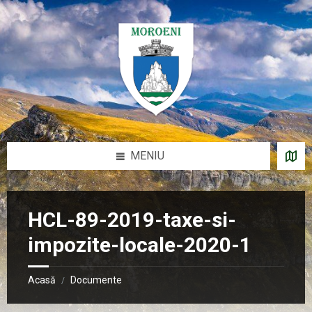
Sari
Salt
Salt
Salt
la
la
la
la
conținut
bara
bara
subsol
laterală
laterală
stângă
dreaptă
MENIU
HCL-89-2019-taxe-si-
impozite-locale-2020-1
Acasă
Documente
/