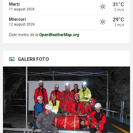
31°C
Marți
11 august 2026
2 m/s
29°C
Miercuri
12 august 2026
2 m/s
Date meteo de la
OpenWeatherMap.org
GALERII FOTO