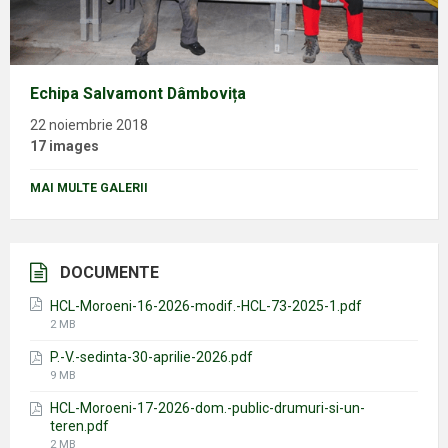
Echipa Salvamont Dâmbovița
22 noiembrie 2018
17 images
MAI MULTE GALERII
DOCUMENTE
HCL-Moroeni-16-2026-modif.-HCL-73-2025-1.pdf
File
2 MB
size:
P.-V.-sedinta-30-aprilie-2026.pdf
File
9 MB
size:
HCL-Moroeni-17-2026-dom.-public-drumuri-si-un-
teren.pdf
File
2 MB