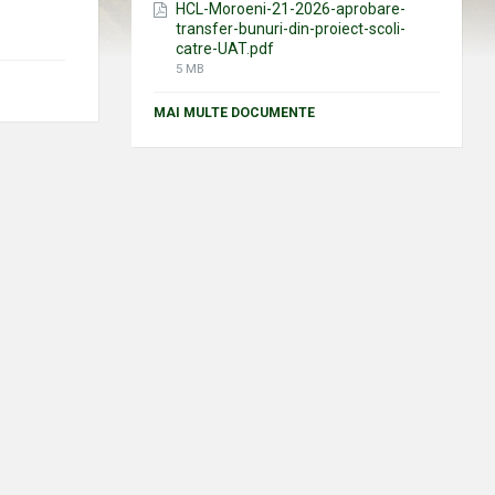
HCL-Moroeni-21-2026-aprobare-
transfer-bunuri-din-proiect-scoli-
catre-UAT.pdf
File
5 MB
size:
MAI MULTE DOCUMENTE