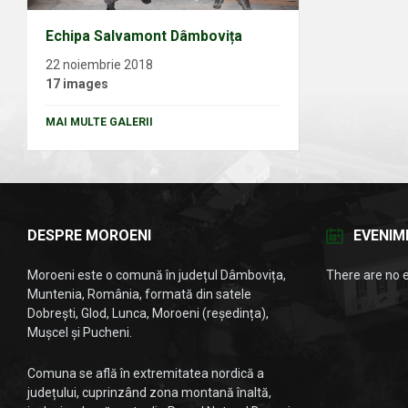
Echipa Salvamont Dâmbovița
22 noiembrie 2018
17 images
MAI MULTE GALERII
DESPRE MOROENI
EVENIM
Moroeni este o comună în județul Dâmbovița,
There are no 
Muntenia, România, formată din satele
Dobrești, Glod, Lunca, Moroeni (reședința),
Mușcel și Pucheni.
Comuna se află în extremitatea nordică a
județului, cuprinzând zona montană înaltă,