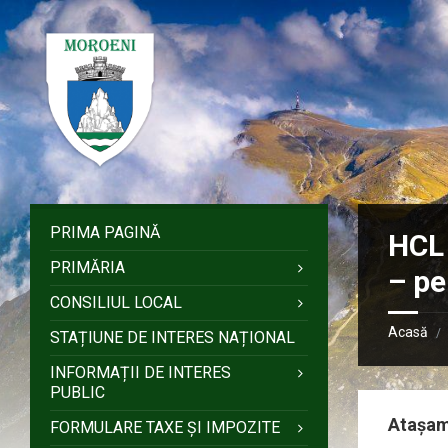
Sari
Salt
Salt
Salt
la
la
la
la
conținut
bara
bara
subsol
laterală
laterală
stângă
dreaptă
PRIMA PAGINĂ
HCL 
PRIMĂRIA
– pe
CONSILIUL LOCAL
Acasă
/
STAȚIUNE DE INTERES NAȚIONAL
INFORMAȚII DE INTERES
PUBLIC
Atașa
FORMULARE TAXE ȘI IMPOZITE