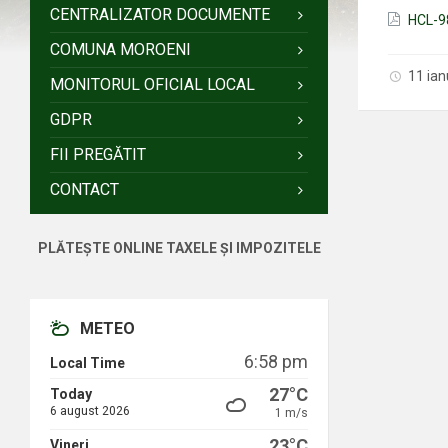
CENTRALIZATOR DOCUMENTE
HCL-98
COMUNA MOROENI
11 ia
MONITORUL OFICIAL LOCAL
GDPR
FII PREGĂTIT
CONTACT
PLĂTEȘTE ONLINE TAXELE ȘI IMPOZITELE
METEO
6:58 pm
Local Time
27°C
Today
6 august 2026
1 m/s
23°C
Vineri