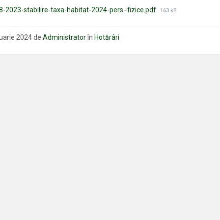
Mărimea
-2023-stabilire-taxa-habitat-2024-pers.-fizice.pdf
163 kB
fișierului:
nuarie 2024
de
Administrator
în
Hotărâri