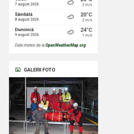
7 august 2026
2 m/s
20°C
Sâmbătă
8 august 2026
2 m/s
24°C
Duminică
9 august 2026
1 m/s
Date meteo de la
OpenWeatherMap.org
GALERII FOTO