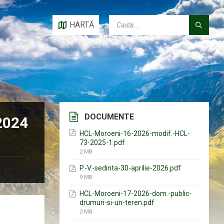
CAUTĂ:
HARTĂ
DOCUMENTE
 2024
HCL-Moroeni-16-2026-modif.-HCL-
73-2025-1.pdf
File
2 MB
size:
P.-V.-sedinta-30-aprilie-2026.pdf
File
9 MB
size:
HCL-Moroeni-17-2026-dom.-public-
drumuri-si-un-teren.pdf
File
2 MB
size: