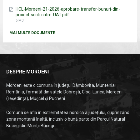
size:
HCL-Moroeni-21-2026-aprobare-transfer-bunuri-din-
proiect-scoli-catre-UAT.pdf
File
5 MB
size:
MAI MULTE DOCUMENTE
DESPRE MOROENI
Moroeni este o comună în județul Dâmbovița, Muntenia,
România, formată din satele Dobrești, Glod, Lunca, Moroeni
(reședința), Mușcel și Pucheni.
Comuna se află în extremitatea nordică a județului, cuprinzând
zona montană înaltă, inclusiv o bună parte din Parcul Natural
Bucegi din Munții Bucegi.