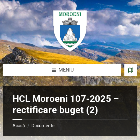
Sari
Salt
Salt
Salt
la
la
la
la
conținut
bara
bara
subsol
laterală
laterală
stângă
dreaptă
MENIU
HCL Moroeni 107-2025 –
rectificare buget (2)
Acasă
Documente
/