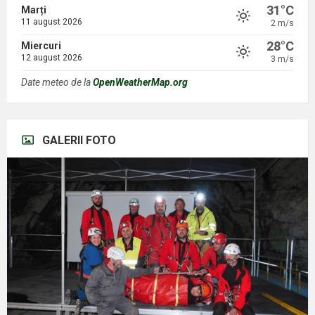
31°C
Marți
11 august 2026
2 m/s
28°C
Miercuri
12 august 2026
3 m/s
Date meteo de la
OpenWeatherMap.org
GALERII FOTO