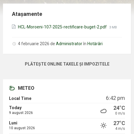
Atașamente
Mărimea
HCL-Moroeni-107-2025-rectificare-buget-2.pdf
3 MB
fișierului:
4 februarie 2026
de
Administrator
în
Hotărâri
PLĂTEȘTE ONLINE TAXELE ȘI IMPOZITELE
METEO
6:42 pm
Local Time
24°C
Today
9 august 2026
0 m/s
27°C
Luni
10 august 2026
4 m/s