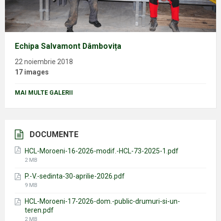
Echipa Salvamont Dâmbovița
22 noiembrie 2018
17 images
MAI MULTE GALERII
DOCUMENTE
HCL-Moroeni-16-2026-modif.-HCL-73-2025-1.pdf
File
2 MB
size:
P.-V.-sedinta-30-aprilie-2026.pdf
File
9 MB
size:
HCL-Moroeni-17-2026-dom.-public-drumuri-si-un-
teren.pdf
File
2 MB