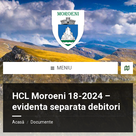
Sari
Salt
Salt
Salt
la
la
la
la
conținut
bara
bara
subsol
laterală
laterală
stângă
dreaptă
MENIU
HCL Moroeni 18-2024 –
evidenta separata debitori
Acasă
Documente
/