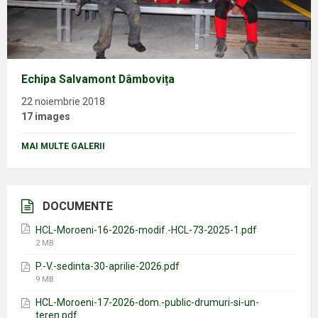
Echipa Salvamont Dâmbovița
22 noiembrie 2018
17 images
MAI MULTE GALERII
DOCUMENTE
HCL-Moroeni-16-2026-modif.-HCL-73-2025-1.pdf
File
2 MB
size:
P.-V.-sedinta-30-aprilie-2026.pdf
File
9 MB
size:
HCL-Moroeni-17-2026-dom.-public-drumuri-si-un-
teren.pdf