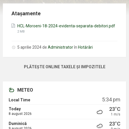
Atașamente
Mărim
HCL-Moroeni-18-2024-evidenta-separata-debitori.pdf
fișierul
2 MB
5 aprilie 2024
de
Administrator
în
Hotărâri
PLĂTEȘTE ONLINE TAXELE ȘI IMPOZITELE
METEO
5:34 pm
Local Time
23°C
Today
8 august 2026
1 m/s
23°C
Duminică
9 august 2026