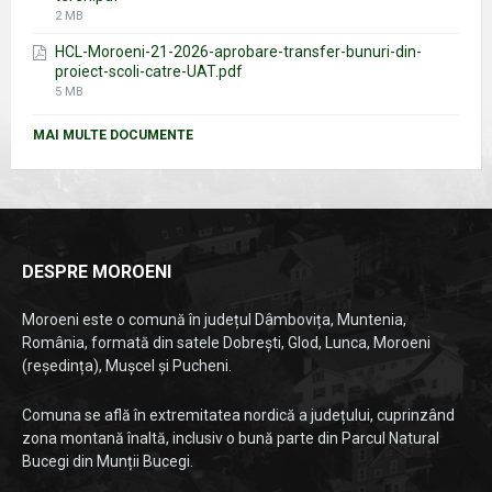
File
2 MB
size:
HCL-Moroeni-21-2026-aprobare-transfer-bunuri-din-
proiect-scoli-catre-UAT.pdf
File
5 MB
size:
MAI MULTE DOCUMENTE
DESPRE MOROENI
Moroeni este o comună în județul Dâmbovița, Muntenia,
România, formată din satele Dobrești, Glod, Lunca, Moroeni
(reședința), Mușcel și Pucheni.
Comuna se află în extremitatea nordică a județului, cuprinzând
zona montană înaltă, inclusiv o bună parte din Parcul Natural
Bucegi din Munții Bucegi.