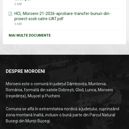
File
2 MB
size:
HCL-Moroeni-21-2026-aprobare-transfer-bunuri-din-
proiect-scoli-catre-UAT.pdf
File
5 MB
size:
MAI MULTE DOCUMENTE
DESPRE MOROENI
Moroeni este o comună în județul Dâmbovița, Muntenia,
România, formată din satele Dobrești, Glod, Lunca, Moroeni
(reședința), Mușcel și Pucheni.
Comuna se află în extremitatea nordică a județului, cuprinzând
zona montană înaltă, inclusiv o bună parte din Parcul Natural
Bucegi din Munții Bucegi.