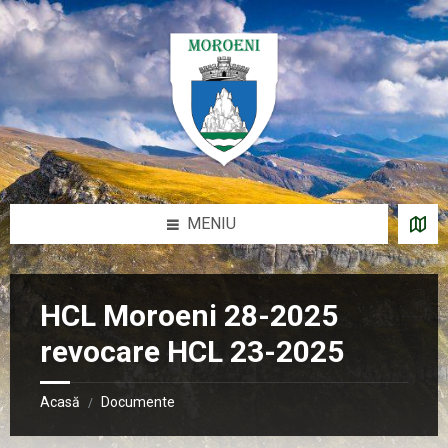
Sari
Salt
Salt
Salt
la
la
la
la
conținut
bara
bara
subsol
laterală
laterală
stângă
dreaptă
MENIU
HCL Moroeni 28-2025
revocare HCL 23-2025
Acasă
Documente
/