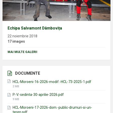
Echipa Salvamont Dâmbovița
22 noiembrie 2018
17 images
MAI MULTE GALERII
DOCUMENTE
HCL-Moroeni-16-2026-modif.-HCL-73-2025-1.pdf
File
2 MB
size:
P.-V.-sedinta-30-aprilie-2026.pdf
File
9 MB
size:
HCL-Moroeni-17-2026-dom.-public-drumuri-si-un-
teren.pdf