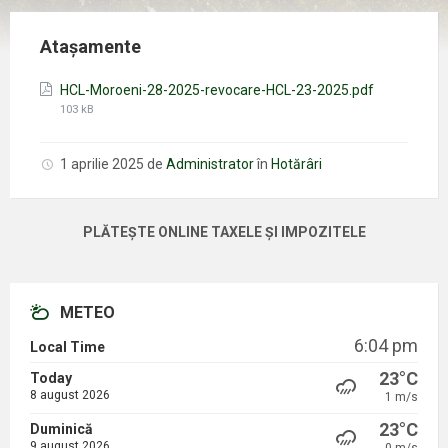
Atașamente
Mărimea
HCL-Moroeni-28-2025-revocare-HCL-23-2025.pdf
fișierului:
103 kB
1 aprilie 2025
de
Administrator
în
Hotărâri
PLĂTEȘTE ONLINE TAXELE ȘI IMPOZITELE
METEO
6:04 pm
Local Time
23°C
Today
8 august 2026
1 m/s
23°C
Duminică
9 august 2026