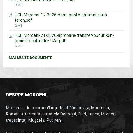
File
9 MB
size:
HCL-Moroeni-17-2026-dom.-public-drumuri-si-un-
teren.pdf
File
2 MB
size:
HCL-Moroeni-21-2026-aprobare-transfer-bunuri-din-
proiect-scoli-catre-UAT.pdf
File
5 MB
size:
MAI MULTE DOCUMENTE
DESPRE MOROENI
Moroeni este o comună în județul Dâmbovița, Muntenia,
România, formată din satele Dobrești, Glod, Lunca, Moroeni
(reședința), Mușcel și Pucheni.