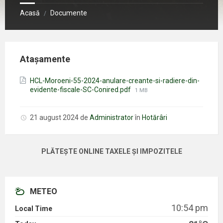
Acasă
Documente
/
Atașamente
HCL-Moroeni-55-2024-anulare-creante-si-radiere-din-
Mărimea
evidente-fiscale-SC-Conired.pdf
1 MB
fișierului:
21 august 2024
de
Administrator
în
Hotărâri
PLĂTEȘTE ONLINE TAXELE ȘI IMPOZITELE
METEO
10:54 pm
Local Time