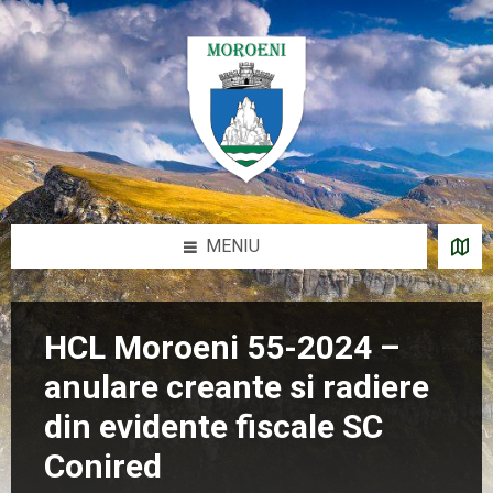
Sari
Salt
Salt
Salt
la
la
la
la
conținut
bara
bara
subsol
laterală
laterală
stângă
dreaptă
MENIU
HCL Moroeni 55-2024 –
anulare creante si radiere
din evidente fiscale SC
Conired