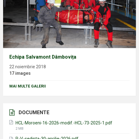
Echipa Salvamont Dâmbovița
22 noiembrie 2018
17 images
MAI MULTE GALERII
DOCUMENTE
HCL-Moroeni-16-2026-modif.-HCL-73-2025-1.pdf
File
2 MB
size:
P.-V.-sedinta-30-aprilie-2026.pdf