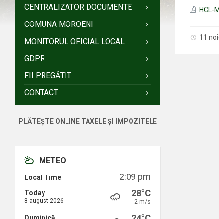
CENTRALIZATOR DOCUMENTE
HCL-Mo
COMUNA MOROENI
11 no
MONITORUL OFICIAL LOCAL
GDPR
FII PREGĂTIT
CONTACT
PLĂTEȘTE ONLINE TAXELE ȘI IMPOZITELE
METEO
2:09 pm
Local Time
28°C
Today
8 august 2026
2 m/s
24°C
Duminică