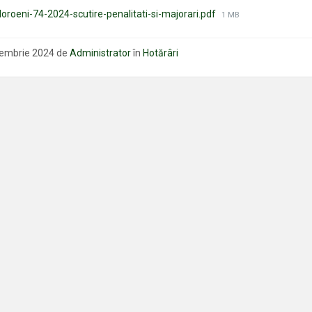
Mărimea
roeni-74-2024-scutire-penalitati-si-majorari.pdf
1 MB
fișierului:
iembrie 2024
de
Administrator
în
Hotărâri