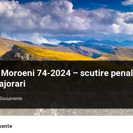
Moroeni 74-2024 – scutire penali
ajorari
Documente
mente