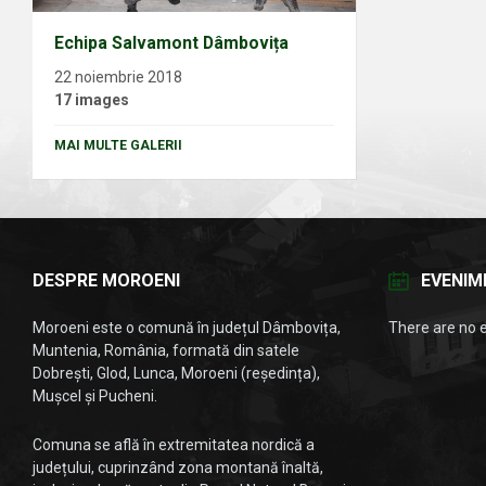
Echipa Salvamont Dâmbovița
22 noiembrie 2018
17 images
MAI MULTE GALERII
DESPRE MOROENI
EVENIM
Moroeni este o comună în județul Dâmbovița,
There are no 
Muntenia, România, formată din satele
Dobrești, Glod, Lunca, Moroeni (reședința),
Mușcel și Pucheni.
Comuna se află în extremitatea nordică a
județului, cuprinzând zona montană înaltă,