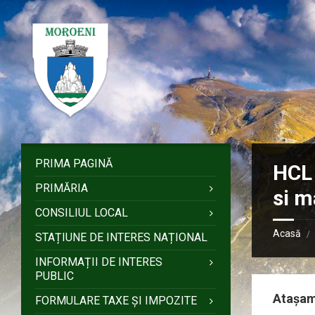
Sari
Salt
Salt
Salt
la
la
la
la
conținut
bara
bara
subsol
laterală
laterală
stângă
dreaptă
PRIMA PAGINĂ
HCL 
PRIMĂRIA
si m
CONSILIUL LOCAL
Acasă
/
STAȚIUNE DE INTERES NAȚIONAL
INFORMAȚII DE INTERES
PUBLIC
Atașa
FORMULARE TAXE ȘI IMPOZITE