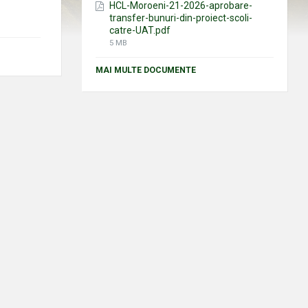
HCL-Moroeni-21-2026-aprobare-
transfer-bunuri-din-proiect-scoli-
catre-UAT.pdf
File
5 MB
size:
MAI MULTE DOCUMENTE