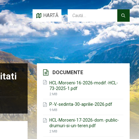
CAUTĂ:
HARTĂ
DOCUMENTE
tati
HCL-Moroeni-16-2026-modif.-HCL-
73-2025-1.pdf
File
2 MB
size:
P.-V.-sedinta-30-aprilie-2026.pdf
File
9 MB
size:
HCL-Moroeni-17-2026-dom.-public-
drumuri-si-un-teren.pdf
File
2 MB
size: