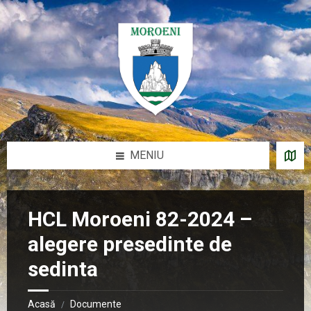
Sari
Salt
Salt
Salt
la
la
la
la
conținut
bara
bara
subsol
laterală
laterală
stângă
dreaptă
MENIU
HCL Moroeni 82-2024 –
alegere presedinte de
sedinta
Acasă
Documente
/