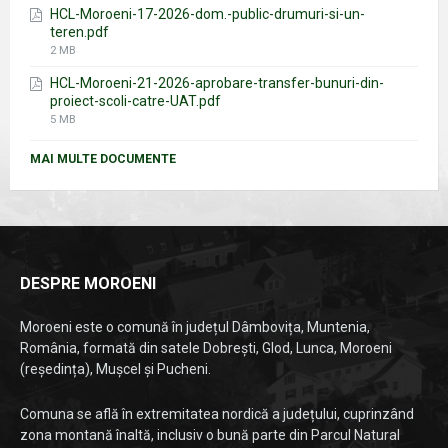
HCL-Moroeni-17-2026-dom.-public-drumuri-si-un-
teren.pdf
File
2 MB
size:
HCL-Moroeni-21-2026-aprobare-transfer-bunuri-din-
proiect-scoli-catre-UAT.pdf
File
5 MB
size:
MAI MULTE DOCUMENTE
DESPRE MOROENI
Moroeni este o comună în județul Dâmbovița, Muntenia,
România, formată din satele Dobrești, Glod, Lunca, Moroeni
(reședința), Mușcel și Pucheni.
Comuna se află în extremitatea nordică a județului, cuprinzând
zona montană înaltă, inclusiv o bună parte din Parcul Natural