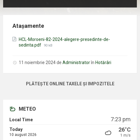
Atașamente
HCL-Moroeni-82-2024-alegere-presedinte-de-
Mărimea
sedinta.pdf
90 kB
fișierului:
11 noiembrie 2024
de
Administrator
în
Hotărâri
PLĂTEȘTE ONLINE TAXELE ȘI IMPOZITELE
METEO
7:23 pm
Local Time
26°C
Today
10 august 2026
1 m/s