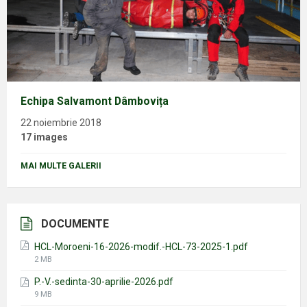
Echipa Salvamont Dâmbovița
22 noiembrie 2018
17 images
MAI MULTE GALERII
DOCUMENTE
HCL-Moroeni-16-2026-modif.-HCL-73-2025-1.pdf
File
2 MB
size:
P.-V.-sedinta-30-aprilie-2026.pdf
File
9 MB
size: