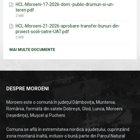
HCL-Moroeni-17-2026-dom.-public-drumuri-si-un-
teren.pdf
File
2 MB
size:
HCL-Moroeni-21-2026-aprobare-transfer-bunuri-din-
proiect-scoli-catre-UAT.pdf
File
5 MB
size:
MAI MULTE DOCUMENTE
DESPRE MOROENI
Moroeni este o comună în județul Dâmbovița, Muntenia,
România, formată din satele Dobrești, Glod, Lunca, Moroeni
(reședința), Mușcel și Pucheni.
Comuna se află în extremitatea nordică a județului, cuprinzând
zona montană înaltă, inclusiv o bună parte din Parcul Natural