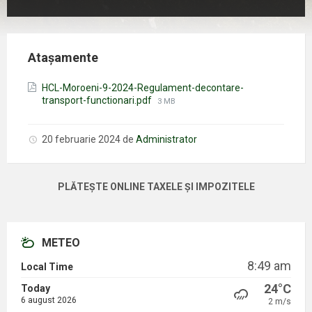
Atașamente
HCL-Moroeni-9-2024-Regulament-decontare-
Mărimea
transport-functionari.pdf
3 MB
fișierului:
20 februarie 2024
de
Administrator
PLĂTEȘTE ONLINE TAXELE ȘI IMPOZITELE
METEO
8:49 am
Local Time
24°C
Today
6 august 2026
2 m/s