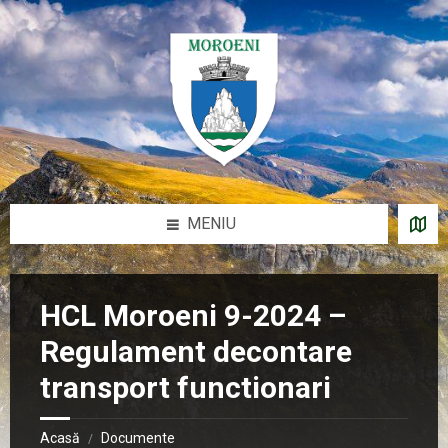
Sari
Salt
Salt
Salt
la
la
la
la
conținut
bara
bara
subsol
laterală
laterală
stângă
dreaptă
MENIU
HCL Moroeni 9-2024 –
Regulament decontare
transport functionari
Acasă
Documente
/