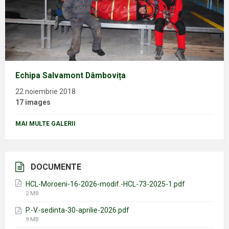
Echipa Salvamont Dâmbovița
22 noiembrie 2018
17 images
MAI MULTE GALERII
DOCUMENTE
HCL-Moroeni-16-2026-modif.-HCL-73-2025-1.pdf
File
2 MB
size:
P.-V.-sedinta-30-aprilie-2026.pdf
File
9 MB
size: