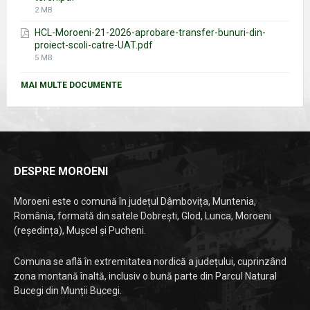
File
2 MB
size:
HCL-Moroeni-21-2026-aprobare-transfer-bunuri-din-
proiect-scoli-catre-UAT.pdf
File
5 MB
size:
MAI MULTE DOCUMENTE
DESPRE MOROENI
Moroeni este o comună în județul Dâmbovița, Muntenia,
România, formată din satele Dobrești, Glod, Lunca, Moroeni
(reședința), Mușcel și Pucheni.
Comuna se află în extremitatea nordică a județului, cuprinzând
zona montană înaltă, inclusiv o bună parte din Parcul Natural
Bucegi din Munții Bucegi.