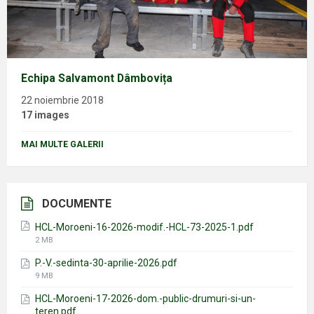
Echipa Salvamont Dâmbovița
22 noiembrie 2018
17 images
MAI MULTE GALERII
DOCUMENTE
HCL-Moroeni-16-2026-modif.-HCL-73-2025-1.pdf
File
2 MB
size:
P.-V.-sedinta-30-aprilie-2026.pdf
File
9 MB
size:
HCL-Moroeni-17-2026-dom.-public-drumuri-si-un-
teren.pdf