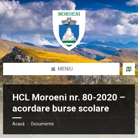
Sari
Salt
Salt
Salt
la
la
la
la
conținut
bara
bara
subsol
laterală
laterală
stângă
dreaptă
MENIU
HCL Moroeni nr. 80-2020 –
acordare burse scolare
Acasă
Documente
/