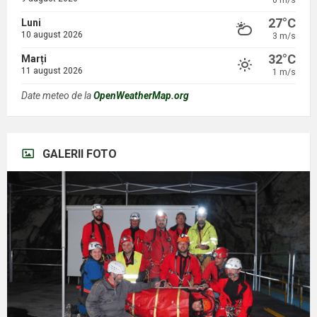
0 m/s
27°C
Luni
10 august 2026
3 m/s
32°C
Marți
11 august 2026
1 m/s
Date meteo de la
OpenWeatherMap.org
GALERII FOTO