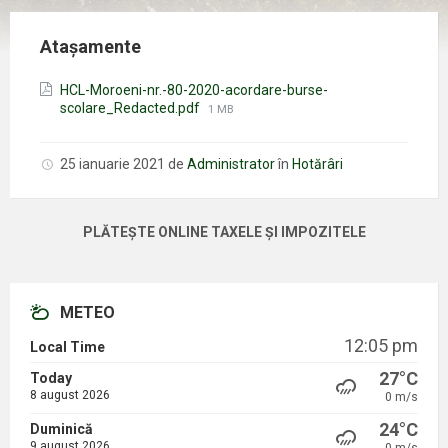
Atașamente
HCL-Moroeni-nr.-80-2020-acordare-burse-
Mărimea
scolare_Redacted.pdf
1 MB
fișierului:
25 ianuarie 2021
de
Administrator
în
Hotărâri
PLĂTEȘTE ONLINE TAXELE ȘI IMPOZITELE
METEO
12:05 pm
Local Time
27°C
Today
8 august 2026
0 m/s
24°C
Duminică
9 august 2026