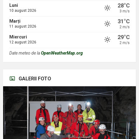
28°C
Luni
10 august 2026
3 m/s
31°C
Marți
11 august 2026
2 m/s
29°C
Miercuri
12 august 2026
2 m/s
Date meteo de la
OpenWeatherMap.org
GALERII FOTO