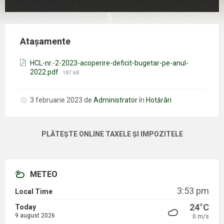
Atașamente
HCL-nr.-2-2023-acoperire-deficit-bugetar-pe-anul-
Mărimea
2022.pdf
187 kB
fișierului:
3 februarie 2023
de
Administrator
în
Hotărâri
PLĂTEȘTE ONLINE TAXELE ȘI IMPOZITELE
METEO
3:53 pm
Local Time
24°C
Today
9 august 2026
0 m/s