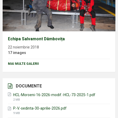
Echipa Salvamont Dâmbovița
22 noiembrie 2018
17 images
MAI MULTE GALERII
DOCUMENTE
HCL-Moroeni-16-2026-modif.-HCL-73-2025-1.pdf
File
2 MB
size:
P.-V.-sedinta-30-aprilie-2026.pdf
File
9 MB
size: