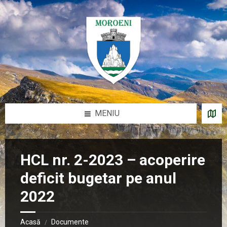
Sari
Salt
Salt
Salt
la
la
la
la
conținut
bara
bara
subsol
laterală
laterală
stângă
dreaptă
MENIU
HCL nr. 2-2023 – acoperire
deficit bugetar pe anul
2022
Acasă
Documente
/