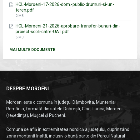
HCL-Moroeni-17-2026-dom.-public-drumuri-si-un-
teren.pdf
File
2 MB
size:
HCL-Moroeni-21-2026-aprobare-transfer-bunuri-din-
proiect-scoli-catre-UAT.pdf
File
5 MB
size:
MAI MULTE DOCUMENTE
DESPRE MOROENI
Moroeni este o comună în județul Dâmbovița, Muntenia,
România, formată din satele Dobrești, Glod, Lunca, Moroeni
(reședința), Mușcel și Pucheni.
Comuna se află în extremitatea nordică a județului, cuprinzând
zona montană înaltă, inclusiv o bună parte din Parcul Natural