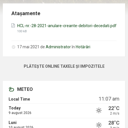
Atașamente
HCL-nr.-28-2021-anulare-creante-debitori-decedati.pdf
Mărimea
100 kB
fișierului:
17 mai 2021
de
Administrator
în
Hotărâri
PLĂTEȘTE ONLINE TAXELE ȘI IMPOZITELE
METEO
11:07 am
Local Time
22°C
Today
9 august 2026
2 m/s
28°C
Luni
10 august 2026