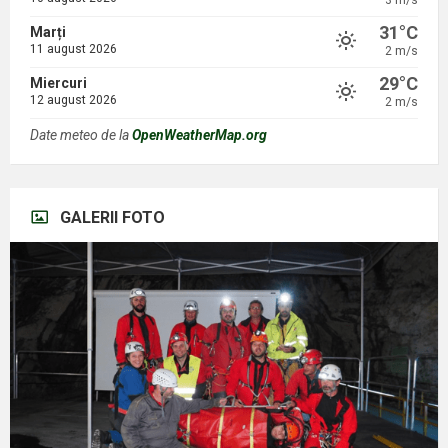
3 m/s
31°C
Marți
11 august 2026
2 m/s
29°C
Miercuri
12 august 2026
2 m/s
Date meteo de la
OpenWeatherMap.org
GALERII FOTO