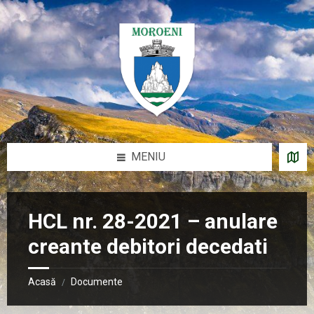
Sari
Salt
Salt
Salt
la
la
la
la
conținut
bara
bara
subsol
laterală
laterală
stângă
dreaptă
MENIU
HCL nr. 28-2021 – anulare
creante debitori decedati
Acasă
Documente
/