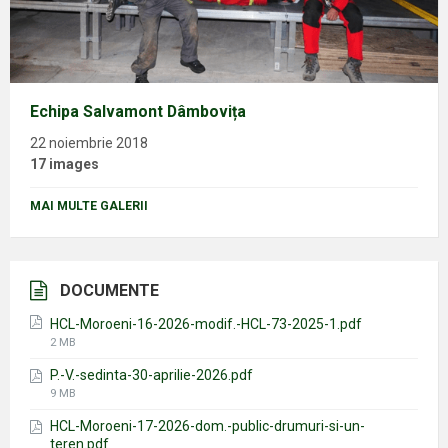
Echipa Salvamont Dâmbovița
22 noiembrie 2018
17 images
MAI MULTE GALERII
DOCUMENTE
HCL-Moroeni-16-2026-modif.-HCL-73-2025-1.pdf
File
2 MB
size:
P.-V.-sedinta-30-aprilie-2026.pdf
File
9 MB
size:
HCL-Moroeni-17-2026-dom.-public-drumuri-si-un-
teren.pdf