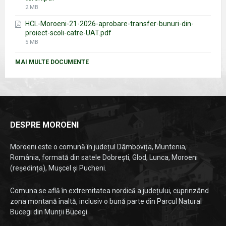
File
2 MB
size:
HCL-Moroeni-21-2026-aprobare-transfer-bunuri-din-
proiect-scoli-catre-UAT.pdf
File
5 MB
size:
MAI MULTE DOCUMENTE
DESPRE MOROENI
Moroeni este o comună în județul Dâmbovița, Muntenia,
România, formată din satele Dobrești, Glod, Lunca, Moroeni
(reședința), Mușcel și Pucheni.
Comuna se află în extremitatea nordică a județului, cuprinzând
zona montană înaltă, inclusiv o bună parte din Parcul Natural
Bucegi din Munții Bucegi.