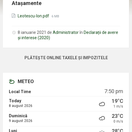
Atașamente
Mărimea
Leotescu-Ion.pdf
6 MB
fișierului:
8 ianuarie 2021
de
Administrator
în
Declarații de avere
și interese (2020)
PLĂTEȘTE ONLINE TAXELE ȘI IMPOZITELE
METEO
7:50 pm
Local Time
19°C
Today
8 august 2026
1 m/s
23°C
Duminică
9 august 2026
0 m/s
28°C
Luni