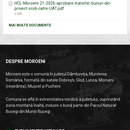
HCL-Moroeni-21-2026-aprobare-transfer-bunuri-din-
proiect-scoli-catre-UAT.pdf
File
5 MB
size:
MAI MULTE DOCUMENTE
DESPRE MOROENI
Moroeni este o comună în județul Dâmbovița, Muntenia,
România, formată din satele Dobrești, Glod, Lunca, Moroeni
(reședința), Mușcel și Pucheni.
Comuna se află în extremitatea nordică a județului, cuprinzând
zona montană înaltă, inclusiv o bună parte din Parcul Natural
Bucegi din Munții Bucegi.