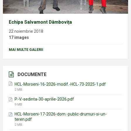
Echipa Salvamont Dâmbovița
22 noiembrie 2018
17 images
MAI MULTE GALERII
DOCUMENTE
HCL-Moroeni-16-2026-modif.-HCL-73-2025-1.pdf
File
2 MB
size:
P.-V.-sedinta-30-aprilie-2026.pdf
File
9 MB
size:
HCL-Moroeni-17-2026-dom.-public-drumuri-si-un-
teren.pdf
File
2 MB
size: