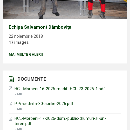
Echipa Salvamont Dâmbovița
22 noiembrie 2018
17 images
MAI MULTE GALERII
DOCUMENTE
HCL-Moroeni-16-2026-modif.-HCL-73-2025-1.pdf
File
2 MB
size:
P.-V.-sedinta-30-aprilie-2026.pdf
File
9 MB
size:
HCL-Moroeni-17-2026-dom.-public-drumuri-si-un-
teren.pdf
File
2 MB