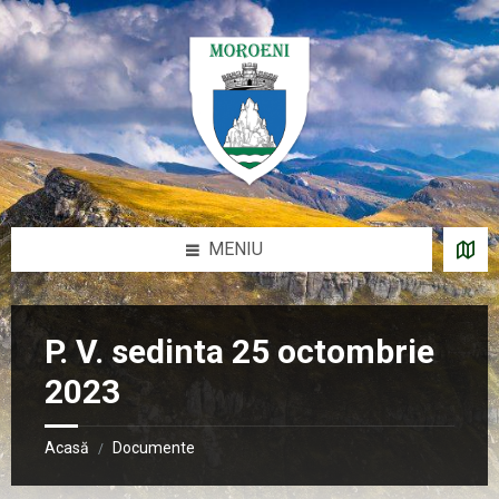
Sari
Salt
Salt
Salt
la
la
la
la
conținut
bara
bara
subsol
laterală
laterală
stângă
dreaptă
MENIU
P. V. sedinta 25 octombrie
2023
Acasă
Documente
/