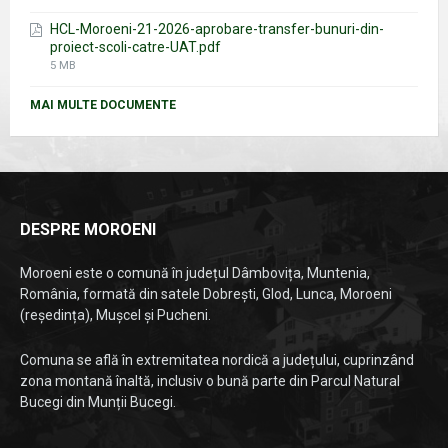
size:
HCL-Moroeni-21-2026-aprobare-transfer-bunuri-din-
proiect-scoli-catre-UAT.pdf
File
5 MB
size:
MAI MULTE DOCUMENTE
DESPRE MOROENI
Moroeni este o comună în județul Dâmbovița, Muntenia,
România, formată din satele Dobrești, Glod, Lunca, Moroeni
(reședința), Mușcel și Pucheni.
Comuna se află în extremitatea nordică a județului, cuprinzând
zona montană înaltă, inclusiv o bună parte din Parcul Natural
Bucegi din Munții Bucegi.