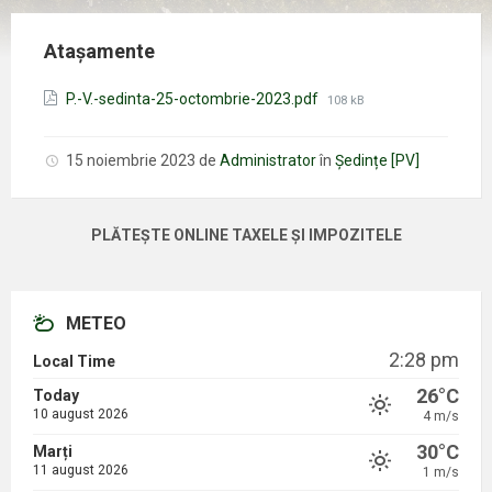
Atașamente
Mărimea
P.-V.-sedinta-25-octombrie-2023.pdf
108 kB
fișierului:
15 noiembrie 2023
de
Administrator
în
Ședințe [PV]
PLĂTEȘTE ONLINE TAXELE ȘI IMPOZITELE
METEO
2:28 pm
Local Time
26°C
Today
10 august 2026
4 m/s
30°C
Marți
11 august 2026
1 m/s