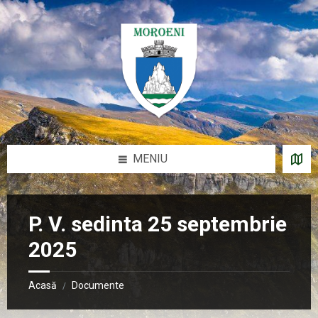
Sari
Salt
Salt
Salt
la
la
la
la
conținut
bara
bara
subsol
laterală
laterală
stângă
dreaptă
MENIU
P. V. sedinta 25 septembrie
2025
Acasă
Documente
/