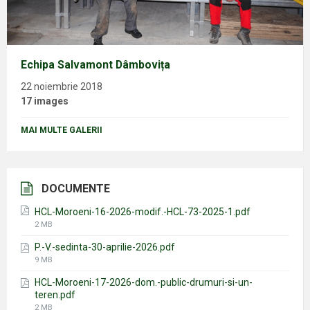
Echipa Salvamont Dâmbovița
22 noiembrie 2018
17 images
MAI MULTE GALERII
DOCUMENTE
HCL-Moroeni-16-2026-modif.-HCL-73-2025-1.pdf
File
2 MB
size:
P.-V.-sedinta-30-aprilie-2026.pdf
File
9 MB
size:
HCL-Moroeni-17-2026-dom.-public-drumuri-si-un-
teren.pdf
File
2 MB