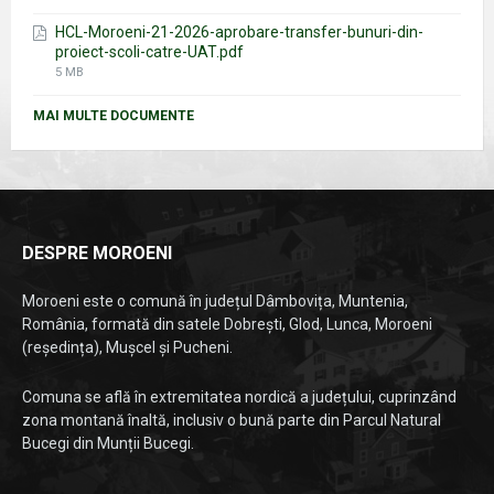
size:
HCL-Moroeni-21-2026-aprobare-transfer-bunuri-din-
proiect-scoli-catre-UAT.pdf
File
5 MB
size:
MAI MULTE DOCUMENTE
DESPRE MOROENI
Moroeni este o comună în județul Dâmbovița, Muntenia,
România, formată din satele Dobrești, Glod, Lunca, Moroeni
(reședința), Mușcel și Pucheni.
Comuna se află în extremitatea nordică a județului, cuprinzând
zona montană înaltă, inclusiv o bună parte din Parcul Natural
Bucegi din Munții Bucegi.