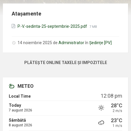
Atașamente
Mărimea
P.-V.-sedinta-25-septembrie-2025.pdf
7 MB
fișierului:
14 noiembrie 2025
de
Administrator
în
Ședințe [PV]
PLĂTEȘTE ONLINE TAXELE ȘI IMPOZITELE
METEO
12:08 pm
Local Time
28°C
Today
7 august 2026
2 m/s
23°C
Sâmbătă
8 august 2026
1 m/s