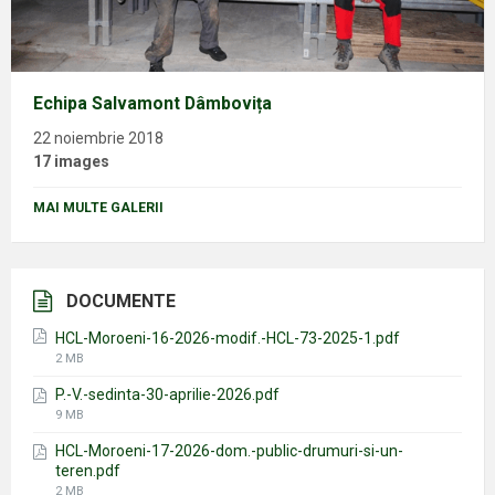
Echipa Salvamont Dâmbovița
22 noiembrie 2018
17 images
MAI MULTE GALERII
DOCUMENTE
HCL-Moroeni-16-2026-modif.-HCL-73-2025-1.pdf
File
2 MB
size:
P.-V.-sedinta-30-aprilie-2026.pdf
File
9 MB
size:
HCL-Moroeni-17-2026-dom.-public-drumuri-si-un-
teren.pdf
File
2 MB