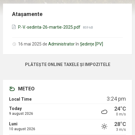
Atașamente
Mărimea
P.-V.-sedinta-26-martie-2025.pdf
859 kB
fișierului:
16 mai 2025
de
Administrator
în
Ședințe [PV]
PLĂTEȘTE ONLINE TAXELE ȘI IMPOZITELE
METEO
3:24 pm
Local Time
24°C
Today
9 august 2026
0 m/s
28°C
Luni
10 august 2026
3 m/s