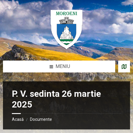
Sari
Salt
Salt
Salt
la
la
la
la
conținut
bara
bara
subsol
laterală
laterală
stângă
dreaptă
MENIU
P. V. sedinta 26 martie
2025
Acasă
Documente
/