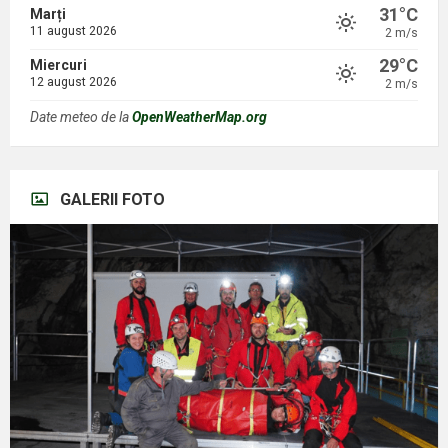
31°C
Marți
11 august 2026
2 m/s
29°C
Miercuri
12 august 2026
2 m/s
Date meteo de la
OpenWeatherMap.org
GALERII FOTO