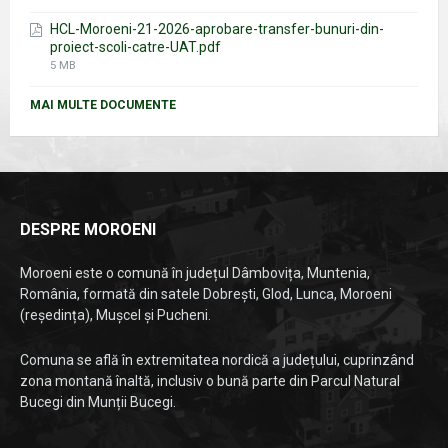
size:
HCL-Moroeni-21-2026-aprobare-transfer-bunuri-din-
proiect-scoli-catre-UAT.pdf
File
5 MB
size:
MAI MULTE DOCUMENTE
DESPRE MOROENI
Moroeni este o comună în județul Dâmbovița, Muntenia,
România, formată din satele Dobrești, Glod, Lunca, Moroeni
(reședința), Mușcel și Pucheni.
Comuna se află în extremitatea nordică a județului, cuprinzând
zona montană înaltă, inclusiv o bună parte din Parcul Natural
Bucegi din Munții Bucegi.