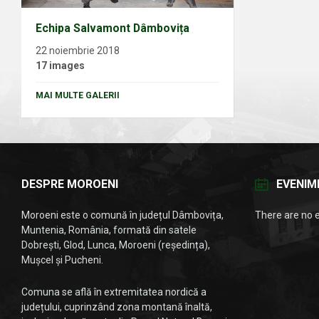
Echipa Salvamont Dâmbovița
22 noiembrie 2018
17 images
MAI MULTE GALERII
DESPRE MOROENI
EVENIM
Moroeni este o comună în județul Dâmbovița,
There are no 
Muntenia, România, formată din satele
Dobrești, Glod, Lunca, Moroeni (reședința),
Mușcel și Pucheni.
Comuna se află în extremitatea nordică a
județului, cuprinzând zona montană înaltă,