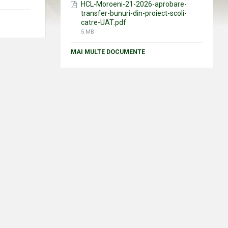
HCL-Moroeni-21-2026-aprobare-
transfer-bunuri-din-proiect-scoli-
catre-UAT.pdf
File
5 MB
size:
MAI MULTE DOCUMENTE