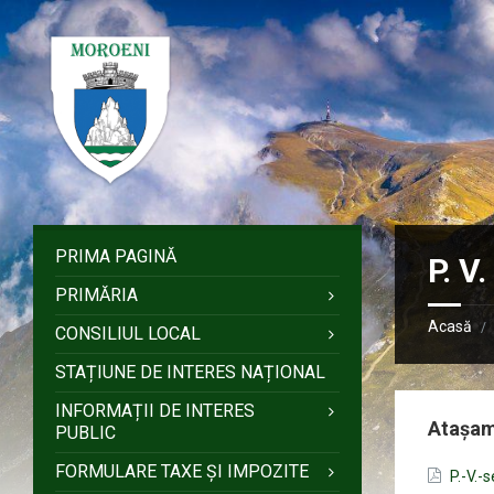
Sari
Salt
Salt
Salt
la
la
la
la
conținut
bara
bara
subsol
laterală
laterală
stângă
dreaptă
PRIMA PAGINĂ
P. V
PRIMĂRIA
Acasă
/
CONSILIUL LOCAL
STAȚIUNE DE INTERES NAȚIONAL
INFORMAȚII DE INTERES
Atașa
PUBLIC
FORMULARE TAXE ȘI IMPOZITE
P.-V.-