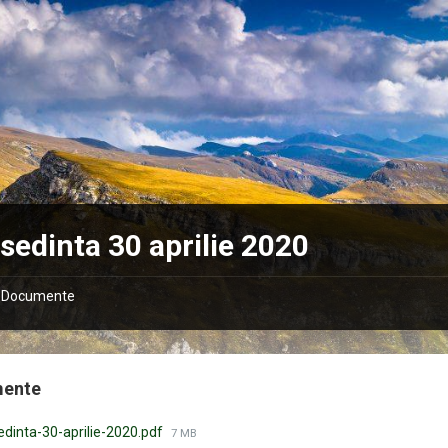
. sedinta 30 aprilie 2020
Documente
mente
Mărimea
sedinta-30-aprilie-2020.pdf
7 MB