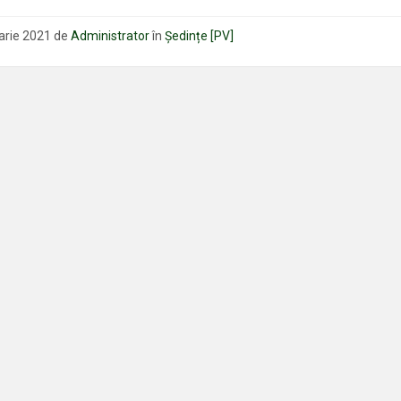
fișierului:
uarie 2021
de
Administrator
în
Ședințe [PV]