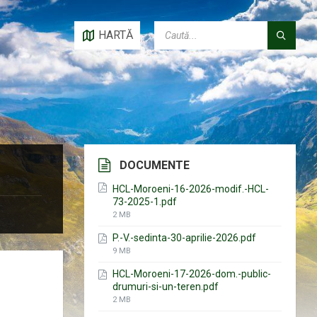
CAUTĂ:
HARTĂ
DOCUMENTE
HCL-Moroeni-16-2026-modif.-HCL-
73-2025-1.pdf
File
2 MB
size:
P.-V.-sedinta-30-aprilie-2026.pdf
File
9 MB
size:
HCL-Moroeni-17-2026-dom.-public-
drumuri-si-un-teren.pdf
File
2 MB
size: