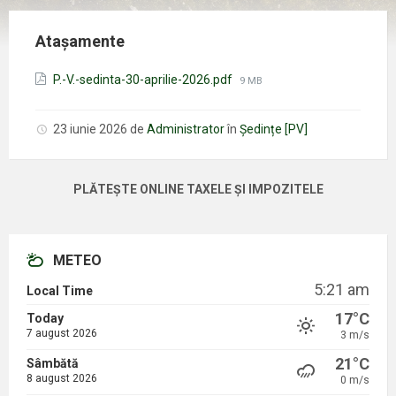
Atașamente
Mărimea
P.-V.-sedinta-30-aprilie-2026.pdf
9 MB
fișierului:
23 iunie 2026
de
Administrator
în
Ședințe [PV]
PLĂTEȘTE ONLINE TAXELE ȘI IMPOZITELE
METEO
5:21 am
Local Time
17°C
Today
7 august 2026
3 m/s
21°C
Sâmbătă
8 august 2026
0 m/s