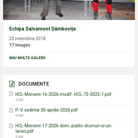
Echipa Salvamont Dâmbovița
22 noiembrie 2018
17 images
MAI MULTE GALERII
DOCUMENTE
HCL-Moroeni-16-2026-modif.-HCL-73-2025-1.pdf
File
2 MB
size:
P.-V.-sedinta-30-aprilie-2026.pdf
File
9 MB
size:
HCL-Moroeni-17-2026-dom.-public-drumuri-si-un-
teren.pdf
File
2 MB