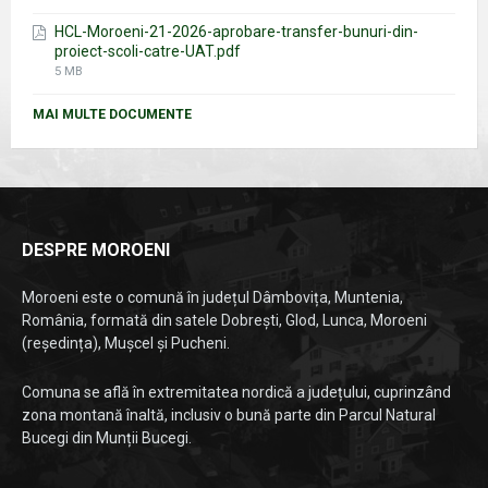
size:
HCL-Moroeni-21-2026-aprobare-transfer-bunuri-din-
proiect-scoli-catre-UAT.pdf
File
5 MB
size:
MAI MULTE DOCUMENTE
DESPRE MOROENI
Moroeni este o comună în județul Dâmbovița, Muntenia,
România, formată din satele Dobrești, Glod, Lunca, Moroeni
(reședința), Mușcel și Pucheni.
Comuna se află în extremitatea nordică a județului, cuprinzând
zona montană înaltă, inclusiv o bună parte din Parcul Natural
Bucegi din Munții Bucegi.