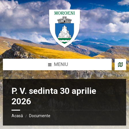
Sari
Salt
Salt
Salt
la
la
la
la
conținut
bara
bara
subsol
laterală
laterală
stângă
dreaptă
MENIU
P. V. sedinta 30 aprilie
2026
Acasă
Documente
/