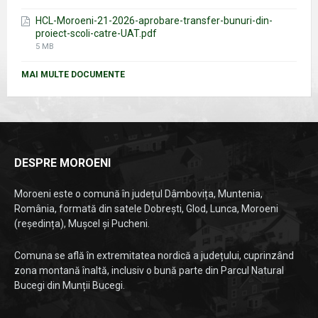
size:
HCL-Moroeni-21-2026-aprobare-transfer-bunuri-din-
proiect-scoli-catre-UAT.pdf
File
5 MB
size:
MAI MULTE DOCUMENTE
DESPRE MOROENI
Moroeni este o comună în județul Dâmbovița, Muntenia,
România, formată din satele Dobrești, Glod, Lunca, Moroeni
(reședința), Mușcel și Pucheni.
Comuna se află în extremitatea nordică a județului, cuprinzând
zona montană înaltă, inclusiv o bună parte din Parcul Natural
Bucegi din Munții Bucegi.