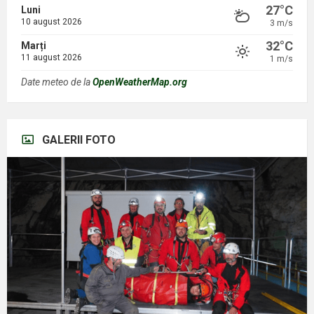
27°C
Luni
10 august 2026
3 m/s
32°C
Marți
11 august 2026
1 m/s
Date meteo de la
OpenWeatherMap.org
GALERII FOTO