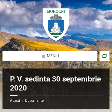
Sari
Salt
Salt
Salt
la
la
la
la
conținut
bara
bara
subsol
laterală
laterală
stângă
dreaptă
MENIU
P. V. sedinta 30 septembrie
2020
Acasă
Documente
/