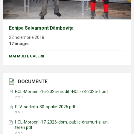
Echipa Salvamont Dâmbovița
22 noiembrie 2018
17 images
MAI MULTE GALERII
DOCUMENTE
HCL-Moroeni-16-2026-modif.-HCL-73-2025-1.pdf
File
2 MB
size:
P.-V.-sedinta-30-aprilie-2026.pdf
File
9 MB
size:
HCL-Moroeni-17-2026-dom.-public-drumuri-si-un-
teren.pdf
File
2 MB