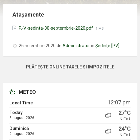
Atașamente
Mărimea
P.-V.-sedinta-30-septembrie-2020.pdf
1 MB
fișierului:
26 noiembrie 2020
de
Administrator
în
Ședințe [PV]
PLĂTEȘTE ONLINE TAXELE ȘI IMPOZITELE
METEO
12:07 pm
Local Time
27°C
Today
8 august 2026
0 m/s
24°C
Duminică
9 august 2026
0 m/s