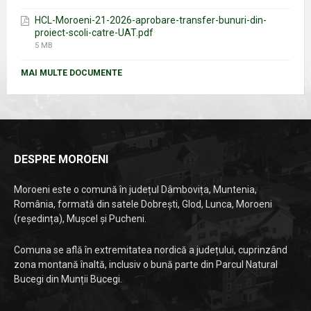
size:
HCL-Moroeni-21-2026-aprobare-transfer-bunuri-din-
proiect-scoli-catre-UAT.pdf
File
5 MB
size:
MAI MULTE DOCUMENTE
DESPRE MOROENI
Moroeni este o comună în județul Dâmbovița, Muntenia,
România, formată din satele Dobrești, Glod, Lunca, Moroeni
(reședința), Mușcel și Pucheni.
Comuna se află în extremitatea nordică a județului, cuprinzând
zona montană înaltă, inclusiv o bună parte din Parcul Natural
Bucegi din Munții Bucegi.