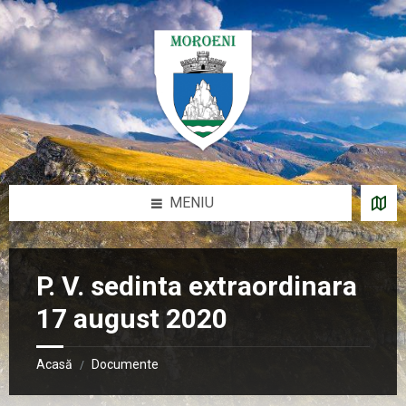
Sari
Salt
Salt
Salt
la
la
la
la
conținut
bara
bara
subsol
laterală
laterală
stângă
dreaptă
MENIU
P. V. sedinta extraordinara
17 august 2020
Acasă
Documente
/