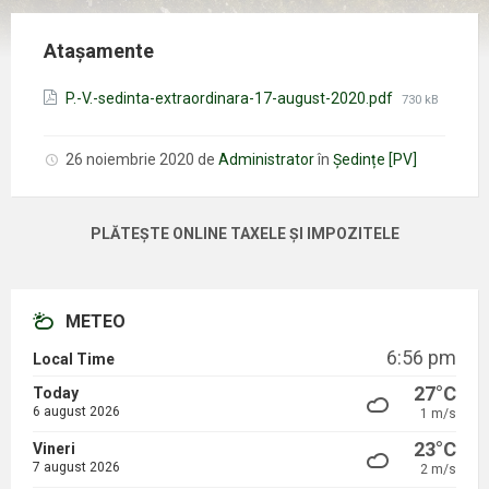
Atașamente
Mărimea
P.-V.-sedinta-extraordinara-17-august-2020.pdf
730 kB
fișierului:
26 noiembrie 2020
de
Administrator
în
Ședințe [PV]
PLĂTEȘTE ONLINE TAXELE ȘI IMPOZITELE
METEO
6:56 pm
Local Time
27°C
Today
6 august 2026
1 m/s
23°C
Vineri
7 august 2026
2 m/s