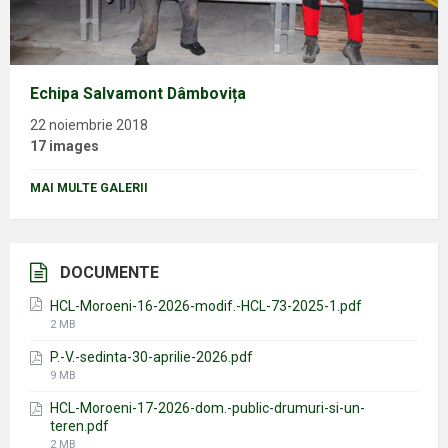
Echipa Salvamont Dâmbovița
22 noiembrie 2018
17 images
MAI MULTE GALERII
DOCUMENTE
HCL-Moroeni-16-2026-modif.-HCL-73-2025-1.pdf
File
2 MB
size:
P.-V.-sedinta-30-aprilie-2026.pdf
File
9 MB
size:
HCL-Moroeni-17-2026-dom.-public-drumuri-si-un-
teren.pdf
File
2 MB