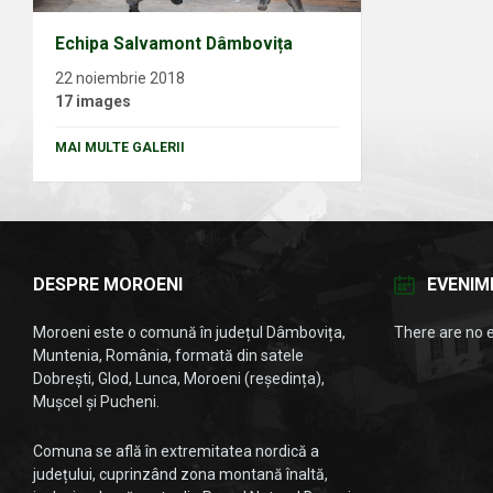
Echipa Salvamont Dâmbovița
22 noiembrie 2018
17 images
MAI MULTE GALERII
DESPRE MOROENI
EVENIM
Moroeni este o comună în județul Dâmbovița,
There are no 
Muntenia, România, formată din satele
Dobrești, Glod, Lunca, Moroeni (reședința),
Mușcel și Pucheni.
Comuna se află în extremitatea nordică a
județului, cuprinzând zona montană înaltă,