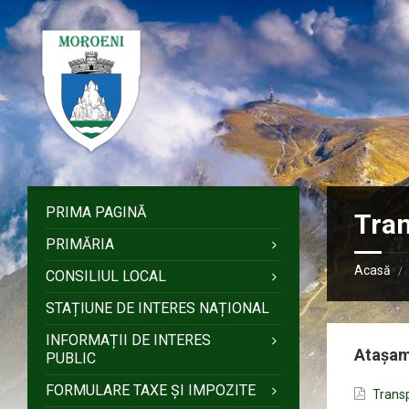
Sari
Salt
Salt
Salt
la
la
la
la
conținut
bara
bara
subsol
laterală
laterală
stângă
dreaptă
PRIMA PAGINĂ
Tran
PRIMĂRIA
Acasă
/
CONSILIUL LOCAL
STAȚIUNE DE INTERES NAȚIONAL
INFORMAȚII DE INTERES
Atașa
PUBLIC
FORMULARE TAXE ȘI IMPOZITE
Trans