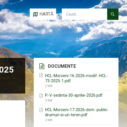
CAUTĂ:
HARTĂ
DOCUMENTE
2025
HCL-Moroeni-16-2026-modif.-HCL-
73-2025-1.pdf
File
2 MB
size:
P.-V.-sedinta-30-aprilie-2026.pdf
File
9 MB
size:
HCL-Moroeni-17-2026-dom.-public-
drumuri-si-un-teren.pdf
File
2 MB
size: