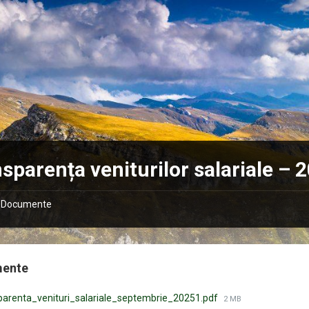
sparența veniturilor salariale – 
Documente
mente
Mărimea
parenta_venituri_salariale_septembrie_20251.pdf
2 MB