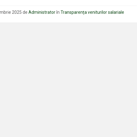
fișierului:
ombrie 2025
de
Administrator
în
Transparența veniturilor salariale