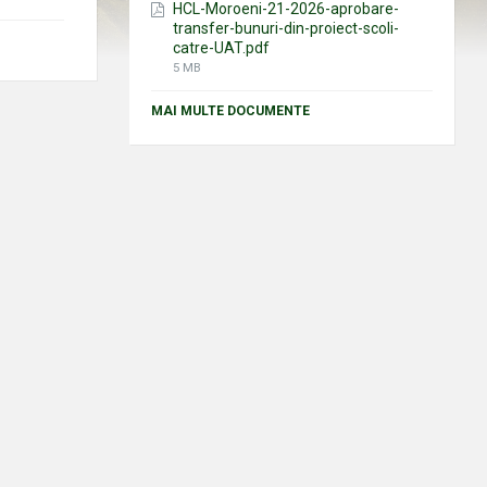
HCL-Moroeni-21-2026-aprobare-
transfer-bunuri-din-proiect-scoli-
catre-UAT.pdf
File
5 MB
size:
MAI MULTE DOCUMENTE