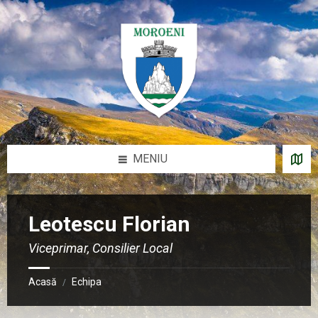
Sari
Salt
Salt
Salt
la
la
la
la
conținut
bara
bara
subsol
laterală
laterală
stângă
dreaptă
MENIU
Leotescu Florian
Viceprimar, Consilier Local
Acasă
Echipa
/