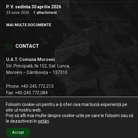
P. V. sedinta 30 aprilie 2026
23 iunie 2026
1 attachment
MAI MULTE DOCUMENTE
CONTACT
U.A.T. Comuna Moroeni
Str. Principală, Nr.152, Sat. Lunca,
Moroeni – Dâmbovița – 137310
Phone: +40-245.772.213
Fax: +40-245.772.084
Email:
registratura@primariamoroeni.ro
Folosim cookie-uri pentru a-ți oferi cea mai bună experiență pe
site-ul nostru web.
Facebook
Instagram
LinkedIn
Poți să afli mai multe despre cookie-urile pe care le folosim sau să
le dezactivezi în
setări
.
© 2026 Primăria Moroeni
Accept