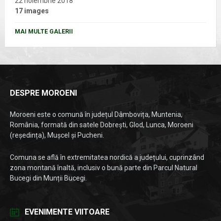
22 noiembrie 2018
17 images
MAI MULTE GALERII
DESPRE MOROENI
Moroeni este o comună în județul Dâmbovița, Muntenia,
România, formată din satele Dobrești, Glod, Lunca, Moroeni
(reședința), Mușcel și Pucheni.
Comuna se află în extremitatea nordică a județului, cuprinzând
zona montană înaltă, inclusiv o bună parte din Parcul Natural
Bucegi din Munții Bucegi.
EVENIMENTE VIITOARE