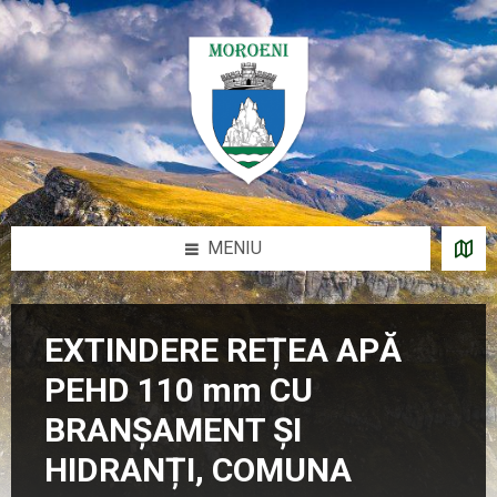
Sari
Salt
Salt
la
la
la
conținut
bara
subsol
laterală
stângă
MENIU
EXTINDERE REȚEA APĂ
PEHD 110 mm CU
BRANȘAMENT ȘI
HIDRANȚI, COMUNA