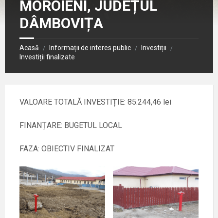
MOROIENI, JUDEȚUL
DÂMBOVIȚA
Acasă
Informații de interes public
Investiții
/
/
/
Investiții finalizate
VALOARE TOTALĂ INVESTIȚIE: 85.244,46 lei
FINANȚARE: BUGETUL LOCAL
FAZA: OBIECTIV FINALIZAT